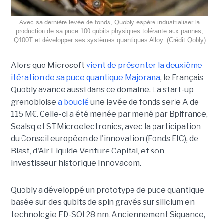
Avec sa dernière levée de fonds, Quobly espère industrialiser la
production de sa puce 100 qubits physiques tolérante aux pannes,
Q100T et développer ses systèmes quantiques Alloy. (Crédit Qobly)
Alors que Microsoft
vient de présenter la deuxième
itération de sa puce quantique Majorana
, le Français
Quobly avance aussi dans ce domaine. La start-up
grenobloise
a bouclé
une levée de fonds serie A de
115 M€. Celle-ci a été menée par mené par Bpifrance,
Sealsq et STMicroelectronics, avec la participation
du Conseil européen de l'innovation (Fonds EIC), de
Blast, d'Air Liquide Venture Capital, et son
investisseur historique Innovacom.
Quobly a développé un prototype de puce quantique
basée sur des qubits de spin gravés sur silicium en
technologie FD-SOI 28 nm. Anciennement Siquance,