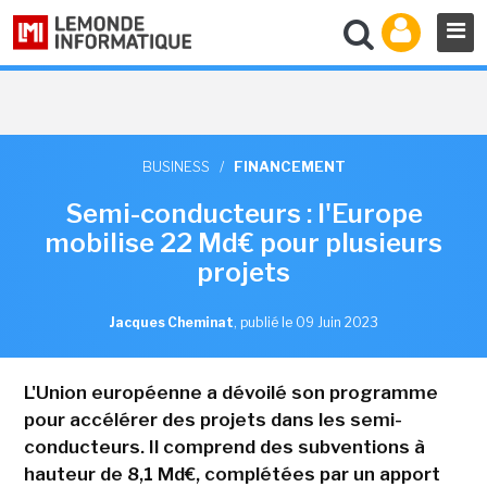
BUSINESS
/
FINANCEMENT
Semi-conducteurs : l'Europe
mobilise 22 Md€ pour plusieurs
projets
Jacques Cheminat
,
publié le 09 Juin 2023
L'Union européenne a dévoilé son programme
pour accélérer des projets dans les semi-
conducteurs. Il comprend des subventions à
hauteur de 8,1 Md€, complétées par un apport