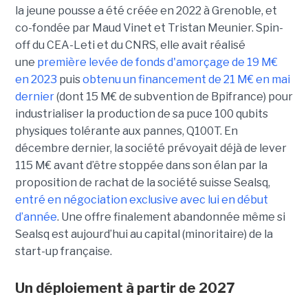
la jeune pousse a été créée en 2022 à Grenoble, et
co-fondée par Maud Vinet et Tristan Meunier. Spin-
off du CEA-Leti et du CNRS, elle avait réalisé
une
première levée de fonds d'amorçage de 19 M€
en 2023
puis
obtenu un financement de 21 M€ en mai
dernier
(dont 15 M€ de subvention de Bpifrance) pour
industrialiser la production de sa puce 100 qubits
physiques tolérante aux pannes, Q100T. En
décembre dernier, la société prévoyait déjà de lever
115 M€ avant d’être stoppée dans son élan par la
proposition de rachat de la société suisse Sealsq,
entré en négociation exclusive avec lui en début
d’année
. Une offre finalement abandonnée même si
Sealsq est aujourd’hui au capital (minoritaire) de la
start-up française.
Un déploiement à partir de 2027