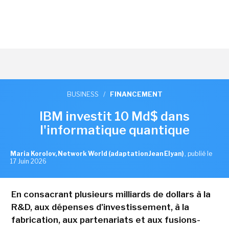
BUSINESS
/
FINANCEMENT
IBM investit 10 Md$ dans
l'informatique quantique
Maria Korolov, Network World (adaptation Jean Elyan)
,
publié le
17 Juin 2026
En consacrant plusieurs milliards de dollars à la
R&D, aux dépenses d'investissement, à la
fabrication, aux partenariats et aux fusions-