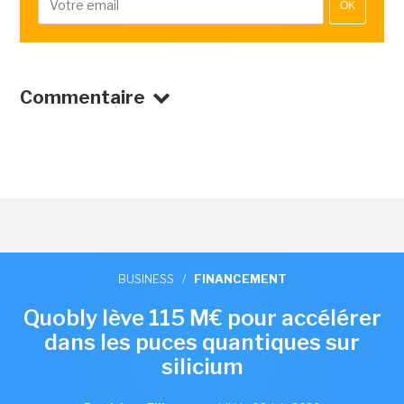
OK
Commentaire
BUSINESS
/
FINANCEMENT
Quobly lève 115 M€ pour accélérer
dans les puces quantiques sur
silicium