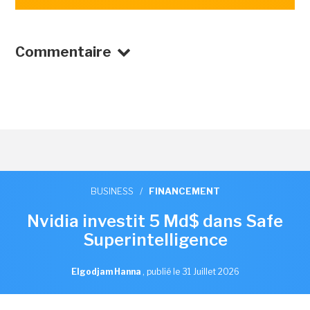
Commentaire
BUSINESS
/
FINANCEMENT
Nvidia investit 5 Md$ dans Safe
Superintelligence
Elgodjam Hanna
,
publié le 31 Juillet 2026