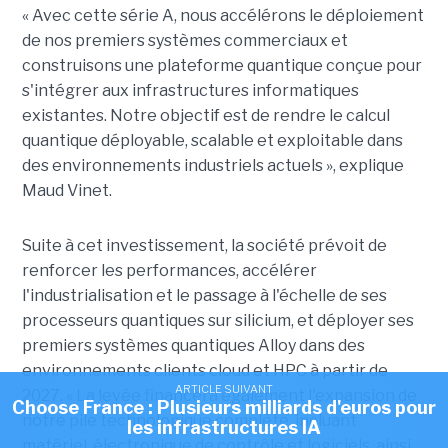
« Avec cette série A, nous accélérons le déploiement
de nos premiers systèmes commerciaux et
construisons une plateforme quantique conçue pour
s'intégrer aux infrastructures informatiques
existantes. Notre objectif est de rendre le calcul
quantique déployable, scalable et exploitable dans
des environnements industriels actuels », explique
Maud Vinet.
Suite à cet investissement, la société prévoit de
renforcer les performances, accélérer
l'industrialisation et le passage à l'échelle de ses
processeurs quantiques sur silicium, et déployer ses
premiers systèmes quantiques Alloy dans des
environnements clients cloud et HPC à partir de
ARTICLE SUIVANT
2027. «
La levée financera également l'expansion de
Choose France : Plusieurs milliards d'euros pour
notre pile technologique complète, incluant
les infrastructures IA
matériel, électronique de contrôle et logiciels, ainsi