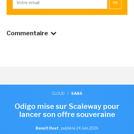
OK
Commentaire
CLOUD
/
SAAS
Odigo mise sur Scaleway pour
lancer son offre souveraine
Benoît Huet
,
publié le 24 Juin 2026