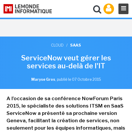
CLOUD
/
SAAS
ServiceNow veut gérer les
services au-delà de l'IT
Maryse Gros
,
publié le 07 Octobre 2015
A l'occasion de sa conférence NowForum Paris
2015, le spécialiste des solutions ITSM en SaaS
ServiceNow a présenté sa prochaine version
Geneva, facilitant la création de services, non
seulement pour les équipes informatiques, mais