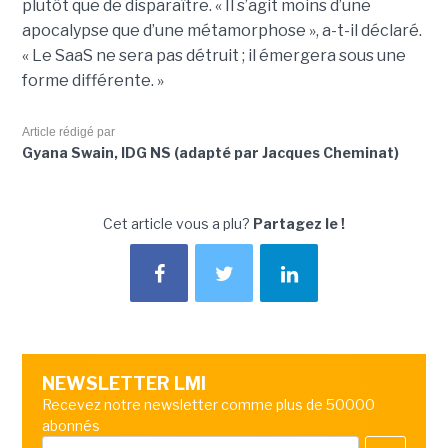
plutôt que de disparaître. « Il s’agit moins d’une
apocalypse que d’une métamorphose », a-t-il déclaré.
« Le SaaS ne sera pas détruit ; il émergera sous une
forme différente. »
Article rédigé par
Gyana Swain, IDG NS (adapté par Jacques Cheminat)
Cet article vous a plu?
Partagez le !
NEWSLETTER LMI
Recevez notre newsletter comme plus de 50000
abonnés