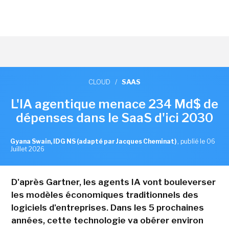
CLOUD
/
SAAS
L'IA agentique menace 234 Md$ de
dépenses dans le SaaS d'ici 2030
Gyana Swain, IDG NS (adapté par Jacques Cheminat)
,
publié le 06
Juillet 2026
D'après Gartner, les agents IA vont bouleverser
les modèles économiques traditionnels des
logiciels d'entreprises. Dans les 5 prochaines
années, cette technologie va obérer environ