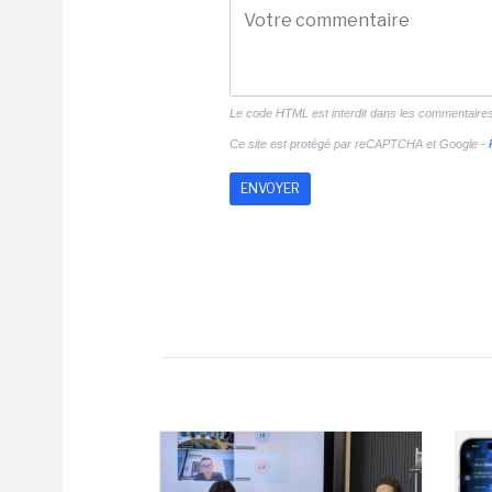
Le code HTML est interdit dans les commentaire
Ce site est protégé par reCAPTCHA et Google -