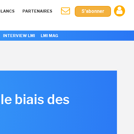
S'abonner
BLANCS
PARTENAIRES
INTERVIEW LMI
LMI MAG
e biais des