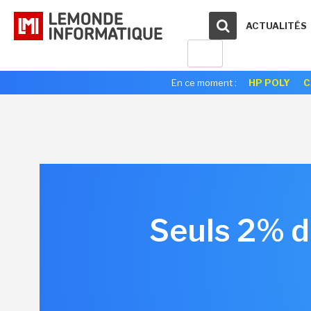
ACTUALITÉS
En ce moment :
HP POLY
C
Seuls 2% d