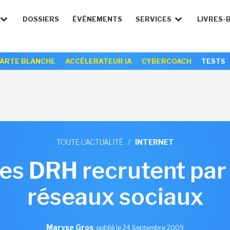
DOSSIERS
ÉVÉNEMENTS
SERVICES
LIVRES-
ARTE BLANCHE
ACCÉLERATEUR IA
CYBERCOACH
TESTS
TOUTE L'ACTUALITÉ
/
INTERNET
es DRH recrutent par l
réseaux sociaux
Maryse Gros
,
publié le 24 Septembre 2009