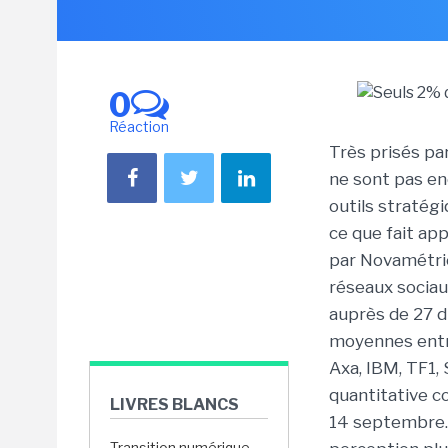
0
Réaction
Très prisés pa
ne sont pas en
outils stratégi
ce que fait ap
par Novamétrie
réseaux sociau
auprès de 27 d
moyennes entr
Axa, IBM, TF1,
quantitative c
LIVRES BLANCS
14 septembre. 
Transition numérique