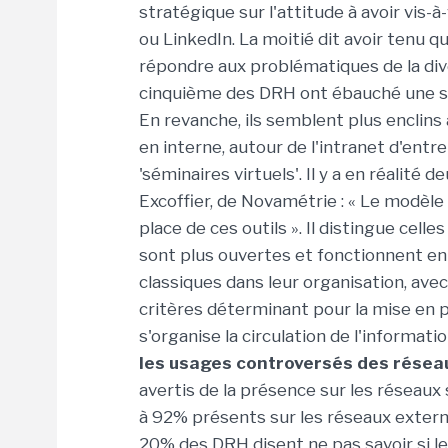
stratégique sur l'attitude à avoir vis-
ou LinkedIn. La moitié dit avoir tenu qu
répondre aux problématiques de la div
cinquième des DRH ont ébauché une str
En revanche, ils semblent plus enclins
en interne, autour de l'intranet d'ent
'séminaires virtuels'. Il y a en réalité
Excoffier, de Novamétrie : « Le modèle
place de ces outils ». Il distingue celle
sont plus ouvertes et fonctionnent en 
classiques dans leur organisation, ave
critères déterminant pour la mise en p
s'organise la circulation de l'informati
les usages controversés des résea
avertis de la présence sur les réseaux 
à 92% présents sur les réseaux externe
20% des DRH disent ne pas savoir si 