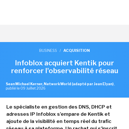
BUSINESS
/
ACQUISITION
Infoblox acquiert Kentik pour
renforcer l'observabilité réseau
Sean Michael Kerner, NetworkWorld (adapté par Jean Elyan)
,
publié le 09 Juillet 2026
Le spécialiste en gestion des DNS, DHCP et
adresses IP Infoblox s'empare de Kentik et
ajoute de la visibilité en temps réel du trafic
réseau à sa plateforme. Un rachat qui s'inscrit