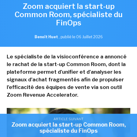
Zoom acquiert la start-up
Common Room, spécialiste du
FinOps
Benoît Huet
,
publié le 06 Juillet 2026
Le spécialiste de la visioconférence a annoncé
le rachat de la start-up Common Room, dont la
plateforme permet d'unifier et d'analyser les
signaux d'achat fragmentés afin de propulser
l'efficacité des équipes de vente via son outil
Zoom Revenue Accelerator.
ARTICLE SUIVANT
Zoom acquiert la start-up Common Room,
spécialiste du FinOps