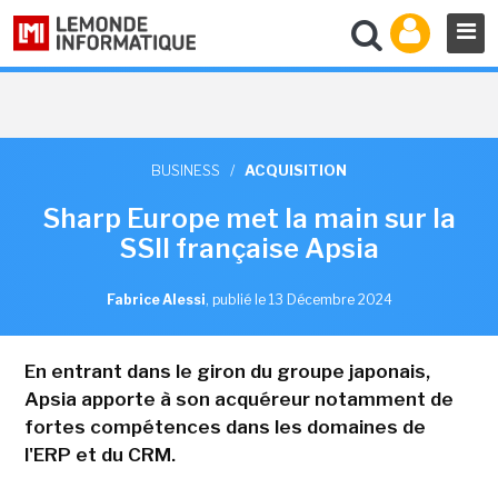
BUSINESS
/
ACQUISITION
Sharp Europe met la main sur la
SSII française Apsia
Fabrice Alessi
,
publié le 13 Décembre 2024
En entrant dans le giron du groupe japonais,
Apsia apporte à son acquéreur notamment de
fortes compétences dans les domaines de
l'ERP et du CRM.