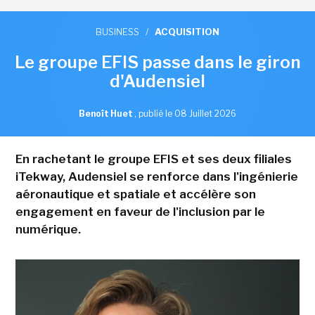
BUSINESS
/
ACQUISITION
Le groupe EFIS passe dans le giron
d'Audensiel
Benoît Huet
,
publié le 08 Juillet 2026
En rachetant le groupe EFIS et ses deux filiales
iTekway, Audensiel se renforce dans l'ingénierie
aéronautique et spatiale et accélère son
engagement en faveur de l'inclusion par le
numérique.