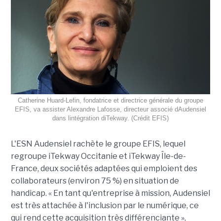
Catherine Huard-Lefin, fondatrice et directrice générale du groupe
EFIS, va assister Alexandre Lafosse, directeur associé dAudensiel
dans lintégration diTekway. (Crédit EFIS)
L'ESN Audensiel rachète le groupe EFIS, lequel
regroupe iTekway Occitanie et iTekway Île-de-
France, deux sociétés adaptées qui emploient des
collaborateurs (environ 75 %) en situation de
handicap. « En tant qu'entreprise à mission, Audensiel
est très attachée à l'inclusion par le numérique, ce
qui rend cette acquisition très différenciante »,