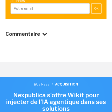
abonnés
OK
Commentaire
BUSINESS
/
ACQUISITION
Nexpublica s'offre Wikit pour
injecter de l'IA agentique dans ses
solutions