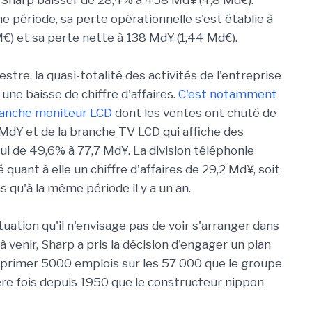
 Sharp baisser de 28,4% à 458 Md¥ (4,8 Md€).
 période, sa perte opérationnelle s'est établie à
) et sa perte nette à 138 Md¥ (1,44 Md€).
stre, la quasi-totalité des activités de l'entreprise
une baisse de chiffre d'affaires.
C'est notamment
branche moniteur LCD
dont les ventes ont chuté de
Md¥ et de la branche TV LCD qui affiche des
ul de 49,6% à 77,7 Md¥. La division téléphonie
é quant à elle un chiffre d'affaires de 29,2 Md¥, soit
 qu'à la même période il y a un an.
tuation qu'il n'envisage pas de voir s'arranger dans
à venir, Sharp a pris la décision d'engager un plan
upprimer 5000 emplois sur les 57 000 que le groupe
re fois depuis 1950 que le constructeur nippon