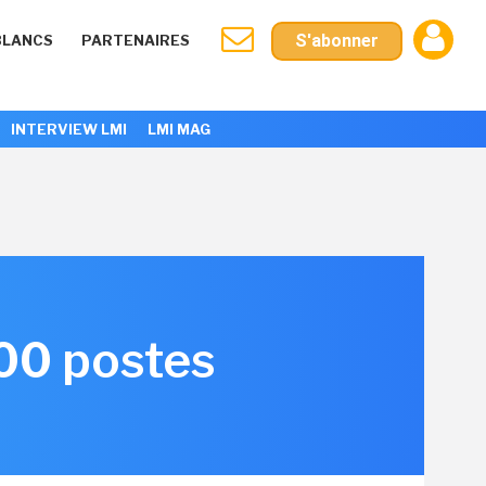
S'abonner
BLANCS
PARTENAIRES
INTERVIEW LMI
LMI MAG
00 postes