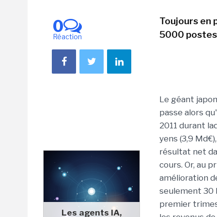
Toujours en 
0
5000 postes
Réaction
Le géant japon
passe alors qu
2011 durant laq
yens (3,9 Md€),
résultat net d
cours. Or, au p
amélioration d
seulement 30 M
premier trimest
Les agents IA,