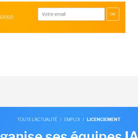
OK
 50000
TOUTE L'ACTUALITÉ
/
EMPLOI
/
LICENCIEMENT
anise ses équipes IA 