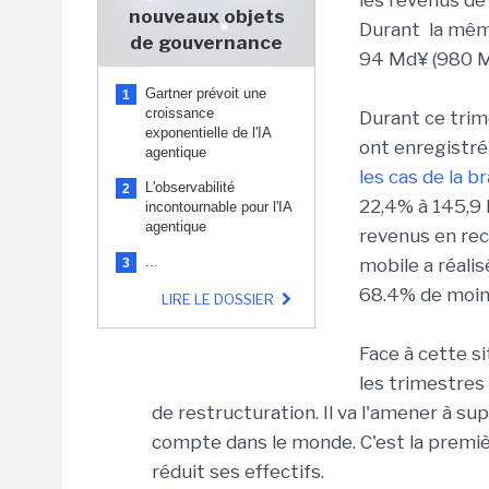
les revenus de
nouveaux objets
Durant la même
de gouvernance
94 Md¥ (980 M€
Gartner prévoit une
1
croissance
Durant ce trime
exponentielle de l'IA
ont enregistré 
agentique
les cas de la 
L'observabilité
2
22,4% à 145,9 
incontournable pour l'IA
agentique
revenus en rec
...
mobile a réalis
3
68.4% de moins
LIRE LE DOSSIER
Face à cette si
les trimestres 
de restructuration. Il va l'amener à s
compte dans le monde. C'est la premiè
réduit ses effectifs.