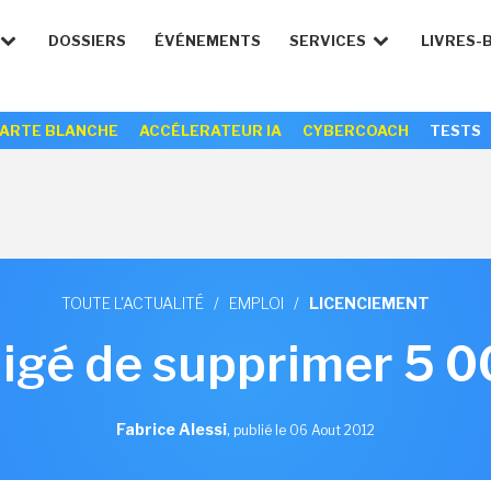
DOSSIERS
ÉVÉNEMENTS
SERVICES
LIVRES-
ARTE BLANCHE
ACCÉLERATEUR IA
CYBERCOACH
TESTS
TOUTE L'ACTUALITÉ
/
EMPLOI
/
LICENCIEMENT
ligé de supprimer 5 0
Fabrice Alessi
,
publié le 06 Aout 2012