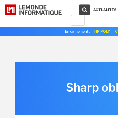
ACTUALITÉS
En ce moment :
HP POLY
C
Sharp ob