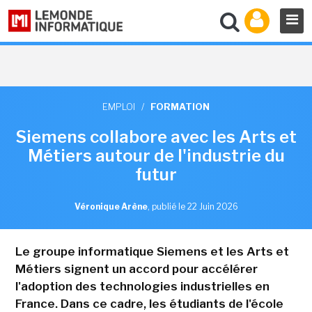
EMPLOI
/
FORMATION
Siemens collabore avec les Arts et
Métiers autour de l'industrie du
futur
Véronique Arène
,
publié le 22 Juin 2026
Le groupe informatique Siemens et les Arts et
Métiers signent un accord pour accélérer
l'adoption des technologies industrielles en
France. Dans ce cadre, les étudiants de l'école