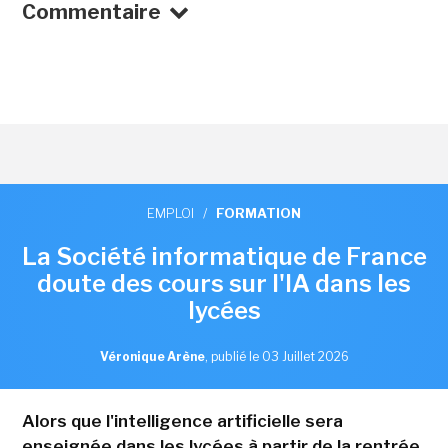
Commentaire
EMPLOI
/
FORMATION
La Société informatique de France
doute des cours sur l'IA dans les
lycées
Véronique Arène
,
publié le 03 Juillet 2026
Alors que l'intelligence artificielle sera
enseignée dans les lycées à partir de la rentrée