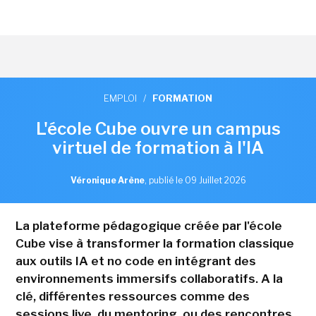
EMPLOI
/
FORMATION
L'école Cube ouvre un campus
virtuel de formation à l'IA
Véronique Arène
,
publié le 09 Juillet 2026
La plateforme pédagogique créée par l'école
Cube vise à transformer la formation classique
aux outils IA et no code en intégrant des
environnements immersifs collaboratifs. A la
clé, différentes ressources comme des
sessions live, du mentoring, ou des rencontres