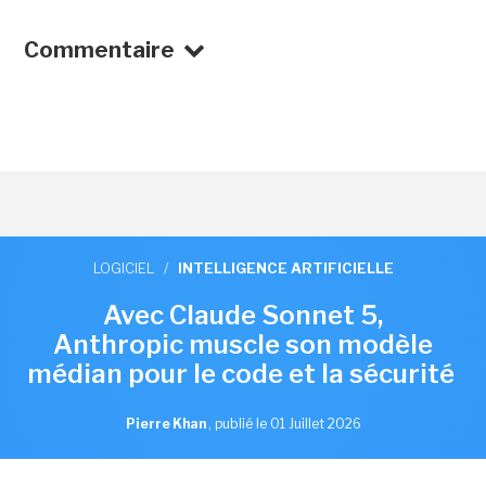
Commentaire
LOGICIEL
/
INTELLIGENCE ARTIFICIELLE
Avec Claude Sonnet 5,
Anthropic muscle son modèle
médian pour le code et la sécurité
Pierre Khan
,
publié le 01 Juillet 2026