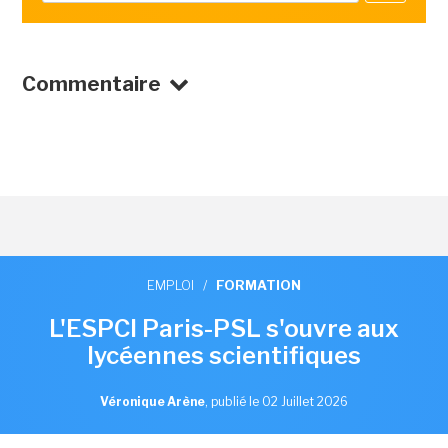
Commentaire
EMPLOI
/
FORMATION
L'ESPCI Paris-PSL s'ouvre aux
lycéennes scientifiques
Véronique Arène
,
publié le 02 Juillet 2026