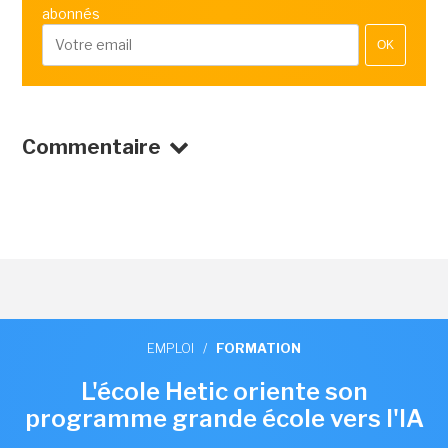
abonnés
OK
Commentaire
EMPLOI
/
FORMATION
L'école Hetic oriente son
programme grande école vers l'IA