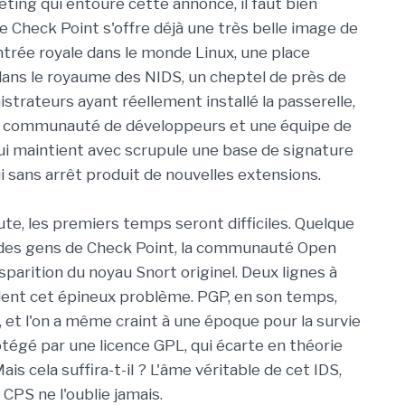
ting qui entoure cette annonce, il faut bien
e Check Point s'offre déjà une très belle image de
trée royale dans le monde Linux, une place
ans le royaume des NIDS, un cheptel de près de
strateurs ayant réellement installé la passerelle,
e communauté de développeurs et une équipe de
ui maintient avec scrupule une base de signature
i sans arrêt produit de nouvelles extensions.
te, les premiers temps seront difficiles. Quelque
e des gens de Check Point, la communauté Open
sparition du noyau Snort originel. Deux lignes à
rdent cet épineux problème. PGP, en son temps,
 et l'on a même craint à une époque pour la survie
tégé par une licence GPL, qui écarte en théorie
s cela suffira-t-il ? L'âme véritable de cet IDS,
CPS ne l'oublie jamais.