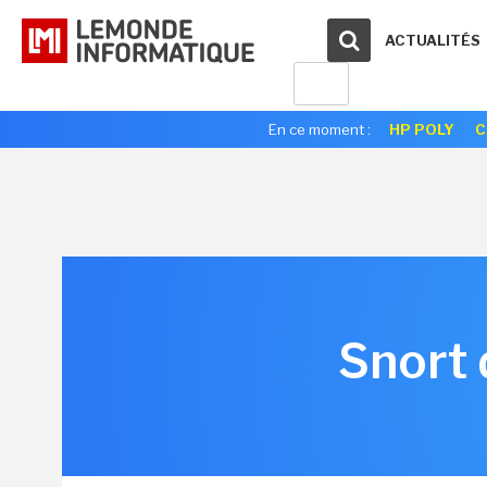
ACTUALITÉS
En ce moment :
HP POLY
C
Snort 