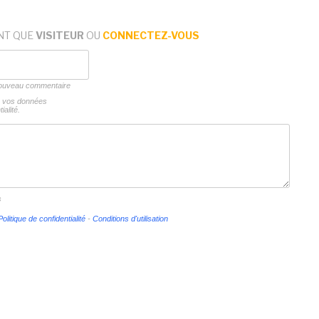
NT QUE
VISITEUR
OU
CONNECTEZ-VOUS
 nouveau commentaire
ns vos données
ialité.
s
Politique de confidentialité
-
Conditions d'utilisation