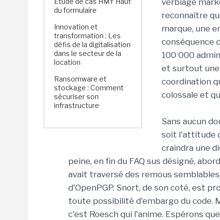
Étude de cas HMY Haut
verbiage marke
du formulaire
reconnaître qu
Innovation et
marque, une en
transformation : Les
conséquence d
défis de la digitalisation
dans le secteur de la
100 000 admini
location
et surtout un
Ransomware et
coordination q
stockage : Comment
colossale et qu
sécuriser son
infrastructure
Sans aucun dou
soit l'attitud
craindra une di
peine, en fin du FAQ sus désigné, abo
avait traversé des remous semblables,
d'OpenPGP. Snort, de son coté, est pro
toute possibilité d'embargo du code. Mai
c'est Roesch qui l'anime. Espérons que 