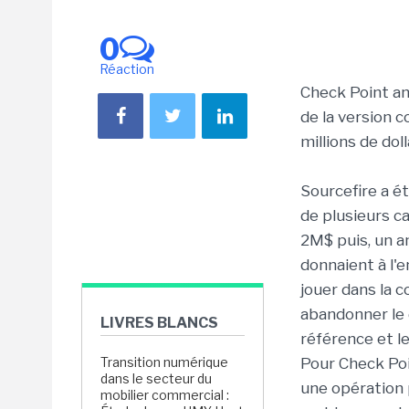
0
Réaction
Check Point an
de la version 
millions de dol
Sourcefire a é
de plusieurs c
2M$ puis, un an
donnaient à l'e
jouer dans la c
abandonner le
LIVRES BLANCS
référence et l
Transition numérique
Pour Check Poi
dans le secteur du
une opération p
mobilier commercial :