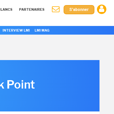
S'abonner
BLANCS
PARTENAIRES
INTERVIEW LMI
LMI MAG
k Point