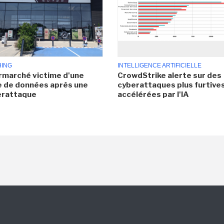
HING
INTELLIGENCE ARTIFICIELLE
rmarché victime d'une
CrowdStrike alerte sur des
e de données après une
cyberattaques plus furtives
erattaque
accélérées par l'IA