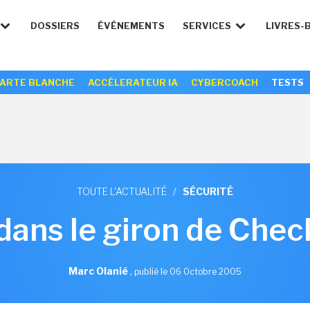
DOSSIERS
ÉVÉNEMENTS
SERVICES
LIVRES-
ARTE BLANCHE
ACCÉLERATEUR IA
CYBERCOACH
TESTS
TOUTE L'ACTUALITÉ
/
SÉCURITÉ
dans le giron de Chec
Marc Olanié
,
publié le 06 Octobre 2005