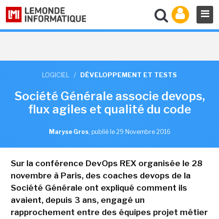
LOGICIEL
/
DÉVELOPPEMENT ET TESTS
Société Générale associe devops,
flux agiles et qualité du code
Maryse Gros
,
publié le 29 Novembre 2016
Sur la conférence DevOps REX organisée le 28
novembre à Paris, des coaches devops de la
Société Générale ont expliqué comment ils
avaient, depuis 3 ans, engagé un
rapprochement entre des équipes projet métier