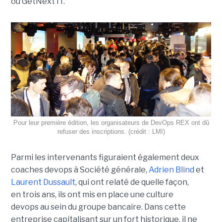
ou GetNext IT.
Pour leur première édition, les organisateurs de DevOps REX ont dû
refuser des inscriptions. (crédit : LMI)
Parmi les intervenants figuraient également deux
coaches devops à Société générale,
Adrien Blind
et
Laurent Dussault
, qui ont relaté de quelle façon,
en trois ans, ils ont mis en place une culture
devops au sein du groupe bancaire. Dans cette
entreprise capitalisant sur un fort historique, il ne