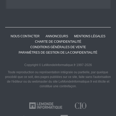
NOUS CONTACTER
ANNONCEURS
MENTIONS LÉGALES
CHARTE DE CONFIDENTIALITÉ
CONDITIONS GÉNÉRALES DE VENTE
PARAMÈTRES DE GESTION DE LA CONFIDENTIALITÉ
Copyright © LeMondeInformatique.fr 1997-2026
Toute reproduction ou représentation intégrale ou partielle, par quelque
procédé que ce soit, des pages publiées sur ce site, faite sans l'autorisation
de l'éditeur ou du webmaster du site LeMondeInformatique.fr est illicite et
constitue une contrefaçon.