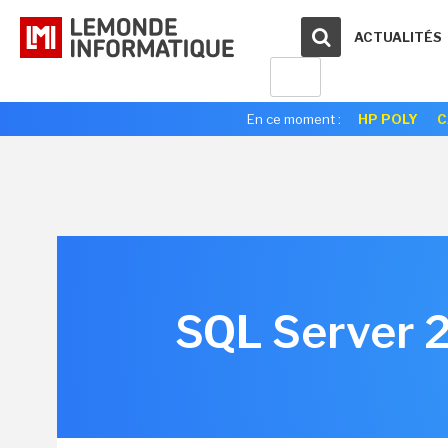
ACTUALITÉS
En ce moment :
HP POLY
C
SQL Server 2