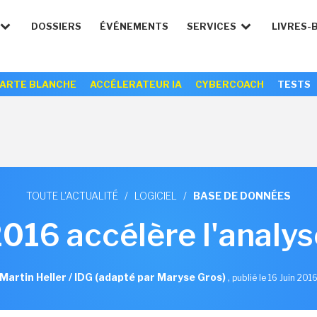
DOSSIERS
ÉVÉNEMENTS
SERVICES
LIVRES-
ARTE BLANCHE
ACCÉLERATEUR IA
CYBERCOACH
TESTS
TOUTE L'ACTUALITÉ
/
LOGICIEL
/
BASE DE DONNÉES
016 accélère l'analy
Martin Heller / IDG (adapté par Maryse Gros)
,
publié le 16 Juin 201