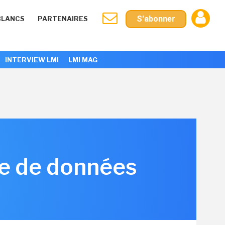
S'abonner
BLANCS
PARTENAIRES
INTERVIEW LMI
LMI MAG
se de données
6