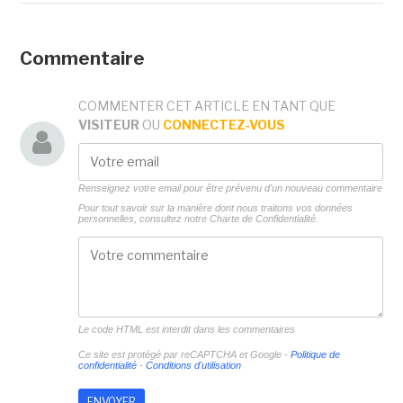
Commentaire
COMMENTER CET ARTICLE EN TANT QUE
VISITEUR
OU
CONNECTEZ-VOUS
Renseignez votre email pour être prévenu d'un nouveau commentaire
Pour tout savoir sur la manière dont nous traitons vos données
personnelles, consultez notre
Charte de Confidentialité.
Le code HTML est interdit dans les commentaires
Ce site est protégé par reCAPTCHA et Google -
Politique de
confidentialité
-
Conditions d'utilisation