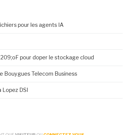
chiers pour les agents IA
209;oF pour doper le stockage cloud
 de Bouygues Telecom Business
 Lopez DSI
NT QUE
VISITEUR
OU
CONNECTEZ-VOUS