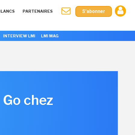
S'abonner
BLANCS
PARTENAIRES
INTERVIEW LMI
LMI MAG
0 Go chez