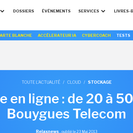
DOSSIERS
ÉVÉNEMENTS
SERVICES
LIVRES-
ARTE BLANCHE
ACCÉLERATEUR IA
CYBERCOACH
TESTS
TOUTE L'ACTUALITÉ
/
CLOUD
/
STOCKAGE
 en ligne : de 20 à 5
Bouygues Telecom
Relaxnews
,
publié le 23 Mai 2013