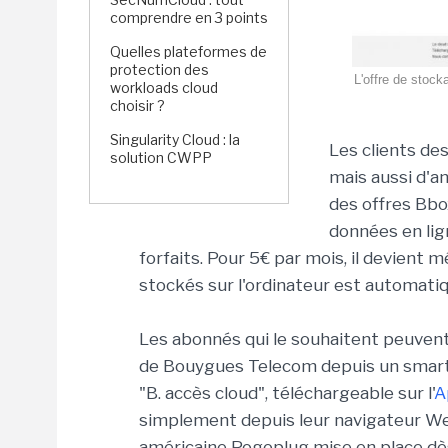
comprendre en 3 points
Quelles plateformes de
protection des
L'offre de stoc
workloads cloud
choisir ?
Singularity Cloud : la
Les clients de
solution CWPP
mais aussi d'an
des offres Bbo
données en lign
forfaits. Pour 5€ par mois, il devient 
stockés sur l'ordinateur est automat
Les abonnés qui le souhaitent peuvent
de Bouygues Telecom depuis un smartph
"B. accès cloud", téléchargeable sur l'
A
simplement depuis leur navigateur Web
américaine Pogoplug mise en place dè