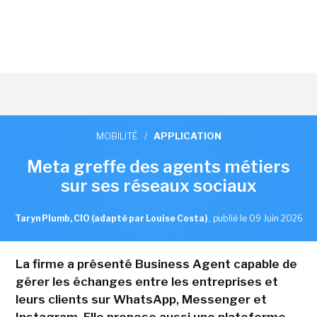
MOBILITÉ
/
APPLICATION
Meta greffe des agents métiers
sur ses réseaux sociaux
Taryn Plumb, CIO (adapté par Louise Costa)
,
publié le 09 Juin 2026
La firme a présenté Business Agent capable de
gérer les échanges entre les entreprises et
leurs clients sur WhatsApp, Messenger et