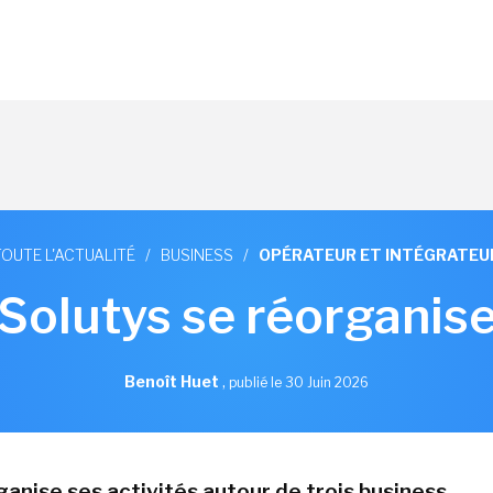
TOUTE L'ACTUALITÉ
/
BUSINESS
/
OPÉRATEUR ET INTÉGRATEU
Solutys se réorganise
Benoît Huet
,
publié le 30 Juin 2026
ganise ses activités autour de trois business