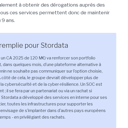
alement à obtenir des dérogations auprès des
t tous ces services permettent donc de maintenir
 9 ans.
 remplie pour Stordata
un CA 2025 de 120 M€) va renforcer son portfolio
t, dans quelques mois, d'une plateforme alternative à
enin ne souhaite pas communiquer sur l'option choisie,
À côté de cela, le groupe devrait développer plus de
 cybersécurité et de la cyber-résilience. Un SOC est
 il se fera par un partenariat ou via un rachat si
IA, Stordata a développé des services en interne pour ses
tier, toutes les infrastructures pour supporter les
pe envisage de s'implanter dans d'autres pays européens
temps - en privilégiant des rachats.