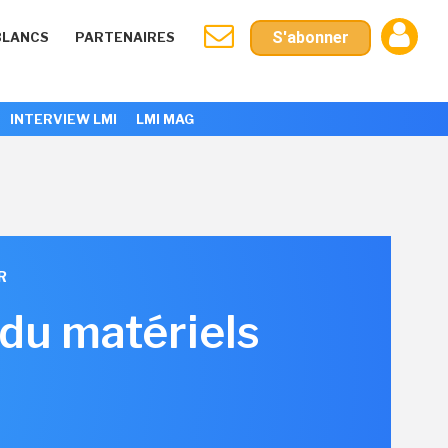
S'abonner
BLANCS
PARTENAIRES
INTERVIEW LMI
LMI MAG
R
 du matériels