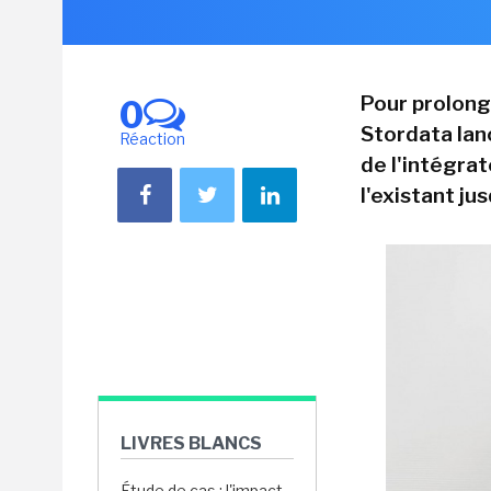
Pour prolonge
0
Stordata lan
Réaction
de l'intégrat
l'existant jus
LIVRES BLANCS
Étude de cas : l'impact