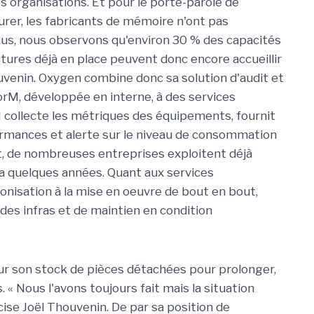
 organisations. Et pour le porte-parole de
a durer, les fabricants de mémoire n'ont pas
 plus, nous observons qu'environ 30 % des capacités
uctures déjà en place peuvent donc encore accueillir
uvenin. Oxygen combine donc sa solution d'audit et
orM, développée en interne, à des services
ollecte les métriques des équipements, fournit
formances et alerte sur le niveau de consommation
nt, de nombreuses entreprises exploitent déjà
y a quelques années. Quant aux services
onisation à la mise en oeuvre de bout en bout,
des infras et de maintien en condition
sur son stock de pièces détachées pour prolonger,
s. « Nous l'avons toujours fait mais la situation
écise Joël Thouvenin. De par sa position de