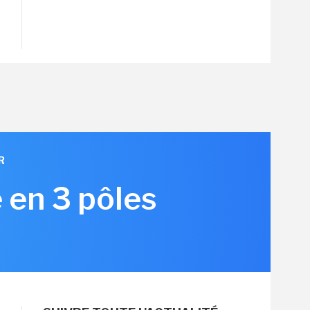
R
 en 3 pôles