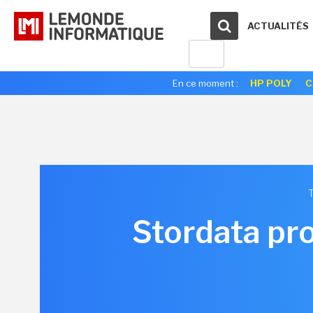
ACTUALITÉS
En ce moment :
HP POLY
C
Stordata pro