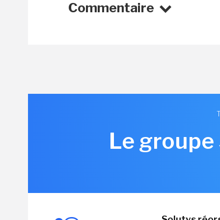
Commentaire
Le groupe 
Solutys réor