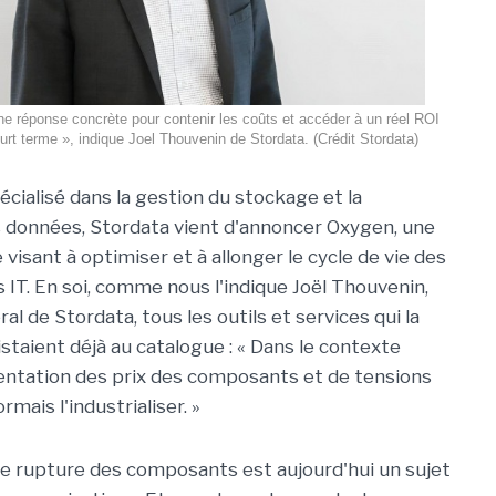
une réponse concrète pour contenir les coûts et accéder à un réel ROI
rt terme », indique Joel Thouvenin de Stordata. (Crédit Stordata)
écialisé dans la gestion du stockage et la
 données, Stordata vient d'annoncer Oxygen, une
visant à optimiser et à allonger le cycle de vie des
 IT. En soi, comme nous l'indique Joël Thouvenin,
al de Stordata, tous les outils et services qui la
taient déjà au catalogue : « Dans le contexte
ntation des prix des composants et de tensions
rmais l'industrialiser. »
ette rupture des composants est aujourd'hui un sujet