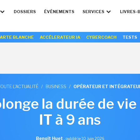
DOSSIERS
ÉVÉNEMENTS
SERVICES
LIVRES-
ARTE BLANCHE
ACCÉLERATEUR IA
CYBERCOACH
TESTS
TOUTE L'ACTUALITÉ
/
BUSINESS
/
OPÉRATEUR ET INTÉGRATEU
longe la durée de vie
IT à 9 ans
Benoît Huet
,
publié le 10 Juin 2026