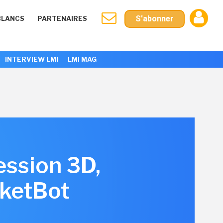
S'abonner
BLANCS
PARTENAIRES
INTERVIEW LMI
LMI MAG
ession 3D,
rketBot