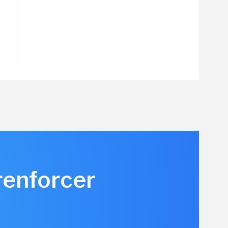
renforcer
u