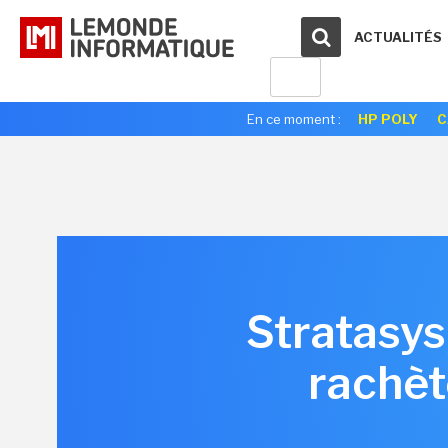
ACTUALITÉS
En ce moment :
HP POLY
C
Stratasys
rachèt