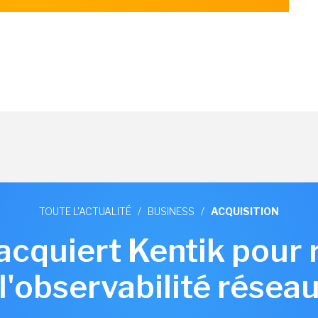
TOUTE L'ACTUALITÉ
/
BUSINESS
/
ACQUISITION
 acquiert Kentik pour 
l'observabilité résea