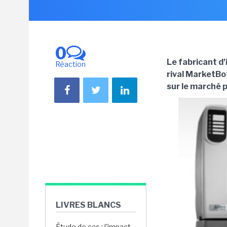
0
Le fabricant d
Réaction
rival MarketBot
sur le marché p
LIVRES BLANCS
Étude de cas : l'impact