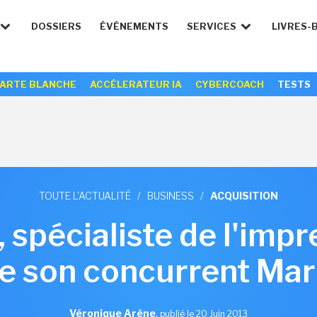
DOSSIERS
ÉVÉNEMENTS
SERVICES
LIVRES-
ARTE BLANCHE
ACCÉLERATEUR IA
CYBERCOACH
TESTS
TOUTE L'ACTUALITÉ
/
BUSINESS
/
ACQUISITION
, spécialiste de l'impr
e son concurrent Ma
Véronique Arène
,
publié le 20 Juin 2013