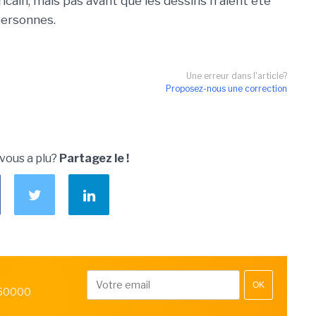
cain, mais pas avant que les dessins n'aient été
personnes.
Une erreur dans l'article?
Proposez-nous une correction
 vous a plu?
Partagez le !
OK
 50000