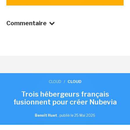
Commentaire
CLOUD
/
CLOUD
Trois hébergeurs français
fusionnent pour créer Nubevia
Benoît Huet
,
publié le 25 Mai 2026