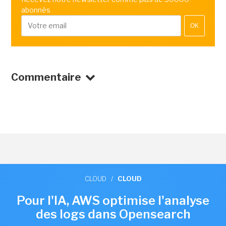
abonnés
OK
Commentaire
CLOUD
/
CLOUD
Pour l'IA, AWS optimise l'analyse
des logs dans Opensearch