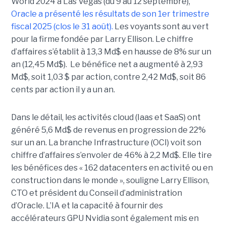
World 2024 à Las Vegas (du 9 au 12 septembre),
Oracle a présenté les résultats de son 1er trimestre
fiscal 2025 (clos le 31 août).
Les voyants sont au vert
pour la firme fondée par Larry Ellison. Le chiffre
d’affaires s’établit à 13,3 Md$ en hausse de 8% sur un
an (12,45 Md$). Le bénéfice net a augmenté à 2,93
Md$, soit 1,03 $ par action, contre 2,42 Md$, soit 86
cents par action il y a un an.
Dans le détail, les activités cloud (Iaas et SaaS) ont
généré 5,6 Md$ de revenus en progression de 22%
sur un an. La branche Infrastructure (OCI) voit son
chiffre d’affaires s’envoler de 46% à 2,2 Md$. Elle tire
les bénéfices des « 162 datacenters en activité ou en
construction dans le monde », souligne Larry Ellison,
CTO et président du Conseil d’administration
d’Oracle. L’IA et la capacité à fournir des
accélérateurs GPU Nvidia sont également mis en