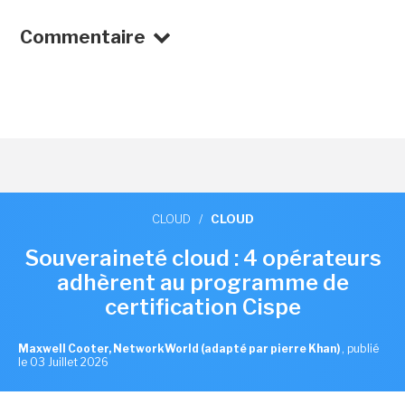
Commentaire
CLOUD
/
CLOUD
Souveraineté cloud : 4 opérateurs
adhèrent au programme de
certification Cispe
Maxwell Cooter, NetworkWorld (adapté par pierre Khan)
,
publié
le 03 Juillet 2026