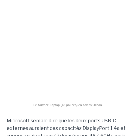
Le Surface Laptop (13 pouces) en coloris Ocean.
Microsoft semble dire que les deux ports USB-C
externes auraient des capacités DisplayPort 1.4a et
supporteraient jusqu'à deux écrans 4K à 60Hz, mais