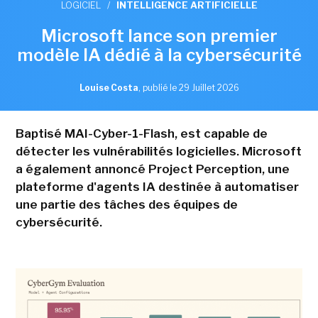
LOGICIEL
/
INTELLIGENCE ARTIFICIELLE
Microsoft lance son premier
modèle IA dédié à la cybersécurité
Louise Costa
,
publié le 29 Juillet 2026
Baptisé MAI-Cyber-1-Flash, est capable de
détecter les vulnérabilités logicielles. Microsoft
a également annoncé Project Perception, une
plateforme d'agents IA destinée à automatiser
une partie des tâches des équipes de
cybersécurité.