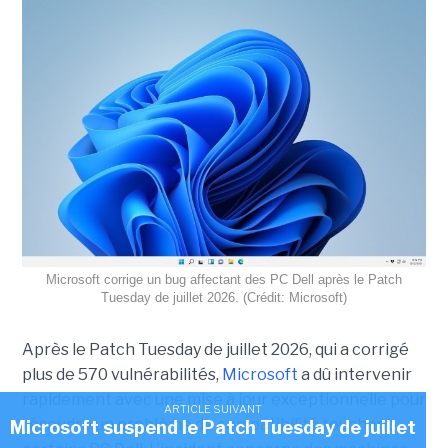
Microsoft corrige un bug affectant des PC Dell après le Patch
Tuesday de juillet 2026. (Crédit: Microsoft)
Après le Patch Tuesday de juillet 2026, qui a corrigé
plus de 570 vulnérabilités,
Microsoft
a dû intervenir
rapidement avec une
mise à jour exceptionnell
e pour
ARTICLE SUIVANT
résoudre un problème de compatibilité touchant
Microsoft suspend le Patch Tuesday de juillet