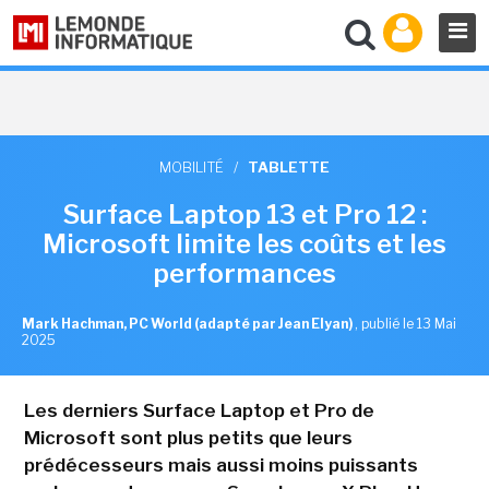
MOBILITÉ
/
TABLETTE
Surface Laptop 13 et Pro 12 :
Microsoft limite les coûts et les
performances
Mark Hachman, PC World (adapté par Jean Elyan)
,
publié le 13 Mai
2025
Les derniers Surface Laptop et Pro de
Microsoft sont plus petits que leurs
prédécesseurs mais aussi moins puissants