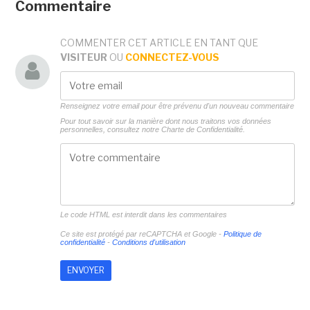
Commentaire
COMMENTER CET ARTICLE EN TANT QUE
VISITEUR
OU
CONNECTEZ-VOUS
Renseignez votre email pour être prévenu d'un nouveau commentaire
Pour tout savoir sur la manière dont nous traitons vos données
personnelles, consultez notre
Charte de Confidentialité.
Le code HTML est interdit dans les commentaires
Ce site est protégé par reCAPTCHA et Google -
Politique de
confidentialité
-
Conditions d'utilisation