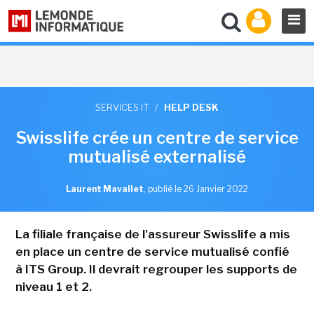
SERVICES IT
/
HELP DESK
Swisslife crée un centre de service
mutualisé externalisé
Laurent Mavallet
,
publié le 26 Janvier 2022
La filiale française de l'assureur Swisslife a mis
en place un centre de service mutualisé confié
à ITS Group. Il devrait regrouper les supports de
niveau 1 et 2.