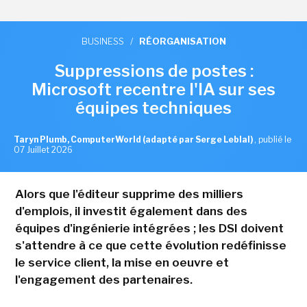
BUSINESS
/
RÉORGANISATION
Suppressions de postes :
Microsoft recentre l'IA sur ses
équipes techniques
Taryn Plumb, ComputerWorld (adapté par Serge Leblal)
,
publié le
07 Juillet 2026
Alors que l'éditeur supprime des milliers
d'emplois, il investit également dans des
équipes d'ingénierie intégrées ; les DSI doivent
s'attendre à ce que cette évolution redéfinisse
le service client, la mise en oeuvre et
l'engagement des partenaires.