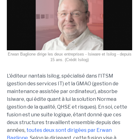
Erwan Baglione dirige les deux entreprises - Isiware et Isilog - depuis
15 ans. (Crédit Isilog)
L'éditeur nantais Isilog, spécialisé dans l'ITSM
(gestion des services IT) et la GMAO (gestion de
maintenance assistée par ordinateur), absorbe
Isiware, qui édite quant à lui la solution Normea
(gestion de la qualité, QHSE et risques). En soi, cette
fusion est une suite logique, étant donné que ces
deux structures travaillent ensemble depuis des
années,
toutes deux sont dirigées par Erwan
Baglione
. Selon le dirigeant, cette fusion vise à