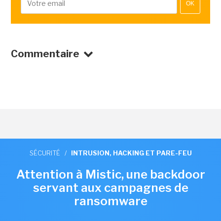
OK
Commentaire
SÉCURITÉ
/
INTRUSION, HACKING ET PARE-FEU
Attention à Mistic, une backdoor
servant aux campagnes de
ransomware