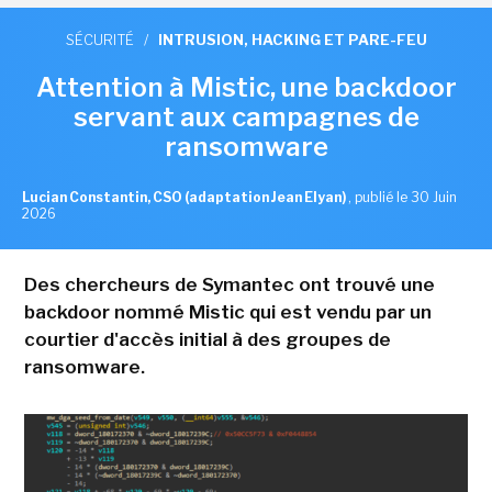
SÉCURITÉ
/
INTRUSION, HACKING ET PARE-FEU
Attention à Mistic, une backdoor
servant aux campagnes de
ransomware
Lucian Constantin, CSO (adaptation Jean Elyan)
,
publié le 30 Juin
2026
Des chercheurs de Symantec ont trouvé une
backdoor nommé Mistic qui est vendu par un
courtier d'accès initial à des groupes de
ransomware.