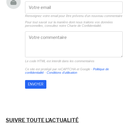
Renseignez votre email pour être prévenu d'un nouveau commentaire
Pour tout savoir sur la manière dont nous traitons vos données
personnelles, consultez notre
Charte de Confidentialité.
Le code HTML est interdit dans les commentaires
Ce site est protégé par reCAPTCHA et Google -
Politique de
confidentialité
-
Conditions d'utilisation
SUIVRE TOUTE L'ACTUALITÉ