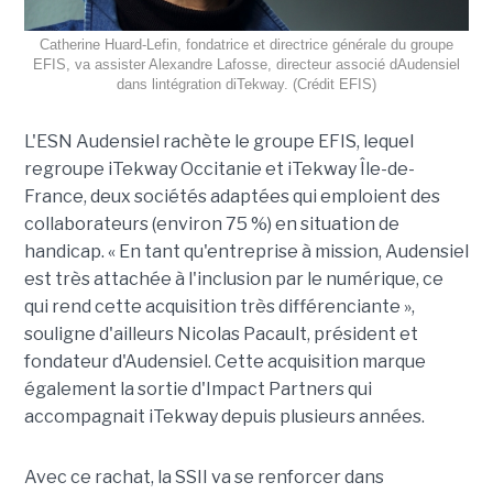
Catherine Huard-Lefin, fondatrice et directrice générale du groupe
EFIS, va assister Alexandre Lafosse, directeur associé dAudensiel
dans lintégration diTekway. (Crédit EFIS)
L'ESN Audensiel rachète le groupe EFIS, lequel
regroupe iTekway Occitanie et iTekway Île-de-
France, deux sociétés adaptées qui emploient des
collaborateurs (environ 75 %) en situation de
handicap. « En tant qu'entreprise à mission, Audensiel
est très attachée à l'inclusion par le numérique, ce
qui rend cette acquisition très différenciante »,
souligne d'ailleurs Nicolas Pacault, président et
fondateur d'Audensiel. Cette acquisition marque
également la sortie d'Impact Partners qui
accompagnait iTekway depuis plusieurs années.
Avec ce rachat, la SSII va se renforcer dans