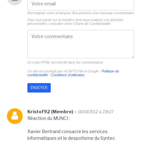
Renseignez votre email pour être prévenu d'un nouveau commentaire
Pour tout savoir sur la manière dont nous traitons vos données
personnelles, consultez notre
Charte de Confidentialité.
Le code HTML est interdit dans les commentaires
Ce site est protégé par reCAPTCHA et Google -
Politique de
confidentialité
-
Conditions d'utilisation
Kristof92 (Membre)
• 16/03/2012 à 23h27
Réaction du MUNCI :
Xavier Bertrand consacre les services
informatiques et le despotisme du Syntec