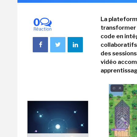
La plateform
0
transformer l
Réaction
code en int
collaboratif
des sessions
vidéo accomp
apprentissag