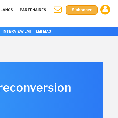
S'abonner
BLANCS
PARTENAIRES
INTERVIEW LMI
LMI MAG
 reconversion