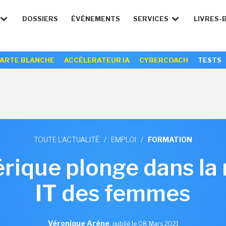
DOSSIERS
ÉVÉNEMENTS
SERVICES
LIVRES-
ARTE BLANCHE
ACCÉLERATEUR IA
CYBERCOACH
TESTS
TOUTE L'ACTUALITÉ
/
EMPLOI
/
FORMATION
ique plonge dans la
IT des femmes
Véronique Arène
,
publié le 08 Mars 2021