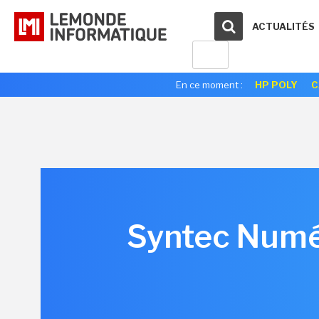
ACTUALITÉS
En ce moment :
HP POLY
C
Syntec Numér