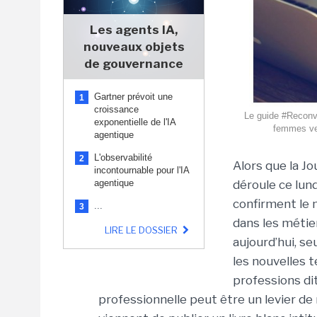
Les agents IA,
nouveaux objets
de gouvernance
Gartner prévoit une
1
croissance
Le guide #Reconv
exponentielle de l'IA
femmes ver
agentique
L'observabilité
2
Alors que la J
incontournable pour l'IA
agentique
déroule ce lun
confirment le 
...
3
dans les métier
LIRE LE DOSSIER
aujourd’hui, 
les nouvelles 
professions di
professionnelle peut être un levier de