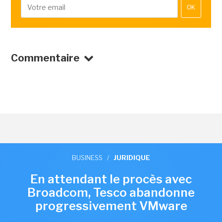
OK
Commentaire
BUSINESS
/
JURIDIQUE
En attendant le procès avec
Broadcom, Tesco abandonne
progressivement VMware