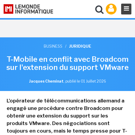
BUSINESS
/
JURIDIQUE
T-Mobile en conflit avec Broadcom
sur l'extension du support VMware
Jacques Cheminat
,
publié le 01 Juillet 2026
L'opérateur de télécommunications allemand a
engagé une procédure contre Broadcom pour
obtenir une extension du support sur les
produits VMware. Des négociations sont
toujours en cours, mais le temps presse pour T-