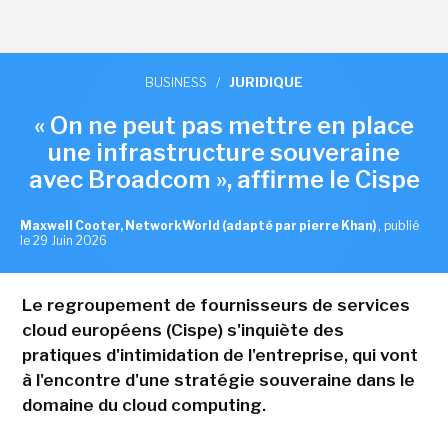
BUSINESS
/
JURIDIQUE
« On ne peut pas mettre en place
une infrastructure souveraine
avec Broadcom », affirme le Cispe
Maxwell Cooter, NetworkWorld (adapté par pierre Khan)
,
publié
le 29 Juin 2026
Le regroupement de fournisseurs de services
cloud européens (Cispe) s'inquiète des
pratiques d'intimidation de l'entreprise, qui vont
à l'encontre d'une stratégie souveraine dans le
domaine du cloud computing.