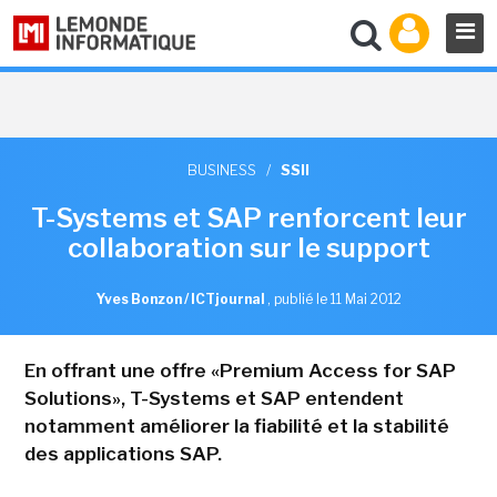
BUSINESS
/
SSII
T-Systems et SAP renforcent leur
collaboration sur le support
Yves Bonzon / ICTjournal
,
publié le 11 Mai 2012
En offrant une offre «Premium Access for SAP
Solutions», T-Systems et SAP entendent
notamment améliorer la fiabilité et la stabilité
des applications SAP.