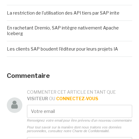
La restriction de l'utilisation des API tiers par SAP irrite
En rachetant Dremio, SAP intègre nativement Apache
Iceberg
Les clients SAP boudent l'éditeur pour leurs projets IA
Commentaire
COMMENTER CET ARTICLE EN TANT QUE
VISITEUR
OU
CONNECTEZ-VOUS
Renseignez votre email pour être prévenu d'un nouveau commentaire
Pour tout savoir sur la manière dont nous traitons vos données
personnelles, consultez notre
Charte de Confidentialité.