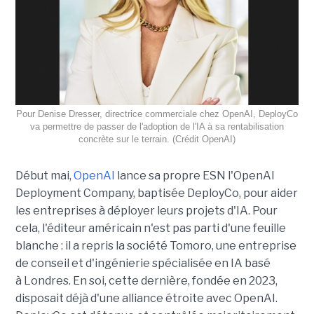
Pour Denise Dresser, directrice commerciale chez OpenAI, DeployCo
va permettre de passer de l'adoption de l'IA à sa rentabilisation
concrète sur le terrain. (Crédit OpenAI)
Début mai,
OpenAI
lance sa propre ESN l'OpenAI
Deployment Company, baptisée DeployCo, pour aider
les entreprises à déployer leurs projets d'IA. Pour
cela, l'éditeur américain n'est pas parti d'une feuille
blanche : il a repris la société Tomoro, une entreprise
de conseil et d'ingénierie spécialisée en IA basé
à Londres. En soi, cette dernière, fondée en 2023,
disposait déjà d'une alliance étroite avec OpenAI.