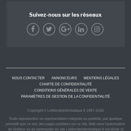
Suivez-nous sur les réseaux
NOUS CONTACTER
ANNONCEURS
MENTIONS LÉGALES
CHARTE DE CONFIDENTIALITÉ
CONDITIONS GÉNÉRALES DE VENTE
PARAMÈTRES DE GESTION DE LA CONFIDENTIALITÉ
Copyright © LeMondeInformatique.fr 1997-2026
Toute reproduction ou représentation intégrale ou partielle, par quelque
procédé que ce soit, des pages publiées sur ce site, faite sans l'autorisation
de l'éditeur ou du webmaster du site LeMondeInformatique.fr est illicite et