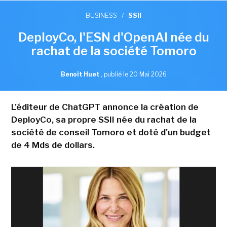
BUSINESS
/
SSII
DeployCo, l'ESN d'OpenAI née du
rachat de la société Tomoro
Benoît Huet
,
publié le 20 Mai 2026
L'éditeur de ChatGPT annonce la création de
DeployCo, sa propre SSII née du rachat de la
société de conseil Tomoro et doté d'un budget
de 4 Mds de dollars.