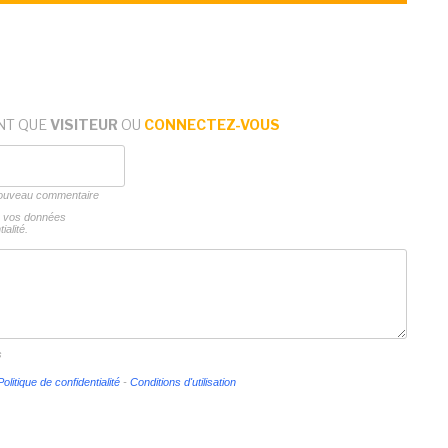
NT QUE
VISITEUR
OU
CONNECTEZ-VOUS
 nouveau commentaire
ns vos données
ialité.
s
Politique de confidentialité
-
Conditions d'utilisation