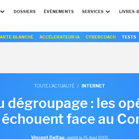
DOSSIERS
ÉVÉNEMENTS
SERVICES
LIVRES-
ARTE BLANCHE
ACCÉLERATEUR IA
CYBERCOACH
TESTS
TOUTE L'ACTUALITÉ
/
INTERNET
du dégroupage : les op
s échouent face au Con
Vincent Delfau
,
publié le 25 Aout 2005