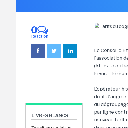
0
Réaction
Le Conseil d'Et
l'association 
(Aforst) contre
France Téléco
L'opérateur his
droit d'augmen
du dégroupage 
par ligne contr
LIVRES BLANCS
nouveau tarif 
dans un « espa
Transition numérique