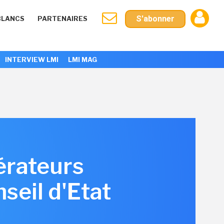
S'abonner
BLANCS
PARTENAIRES
INTERVIEW LMI
LMI MAG
érateurs
seil d'Etat