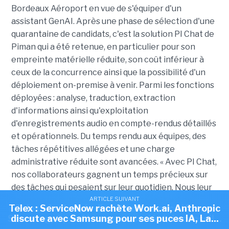
Bordeaux Aéroport en vue de s'équiper d'un
assistant GenAI. Après une phase de sélection d'une
quarantaine de candidats, c'est la solution PI Chat de
Piman qui a été retenue, en particulier pour son
empreinte matérielle réduite, son coût inférieur à
ceux de la concurrence ainsi que la possibilité d'un
déploiement on-premise à venir. Parmi les fonctions
déployées : analyse, traduction, extraction
d'informations ainsi qu'exploitation
d'enregistrements audio en compte-rendus détaillés
et opérationnels. D
u temps rendu aux équipes, des
tâches répétitives allégées et une charge
administrative réduite sont avancées. « Avec PI Chat,
nos collaborateurs gagnent un temps précieux sur
des tâches qui pesaient sur leur quotidien. Nous leur
donnons un outil qui fluidifie leur travail tout en
ARTICLE SUIVANT
ARTICLE SUIVANT
Telex : ServiceNow rachète Work.ai, Anthropic
Telex : Anthropic discute d'une puce IA avec
restant pleinement sous notre contrôle », a
Samsung, OpenAI ouvre sa société de conseil...
discute avec Samsung pour ses puces IA, La...
expliqué Pierre-Yves Brault, chef de service