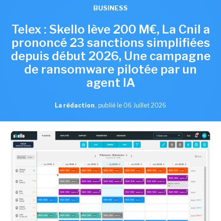
BUSINESS
Telex : Skello lève 200 M€, La Cnil a
prononcé 23 sanctions simplifiées
depuis début 2026, Une campagne
de ransomware pilotée par un
agent IA
La rédaction
,
publié le 06 Juillet 2026