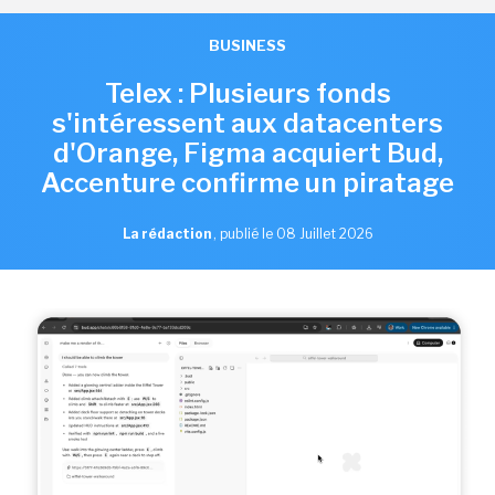
BUSINESS
Telex : Plusieurs fonds
s'intéressent aux datacenters
d'Orange, Figma acquiert Bud,
Accenture confirme un piratage
La rédaction
,
publié le 08 Juillet 2026