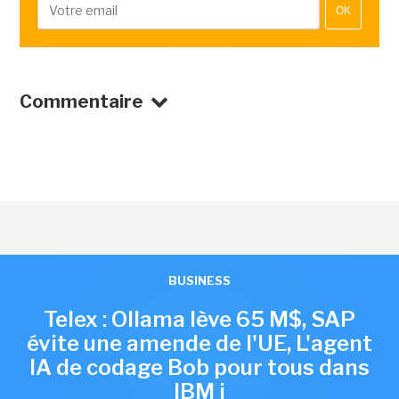
OK
Commentaire
BUSINESS
Telex : Ollama lève 65 M$, SAP
évite une amende de l'UE, L'agent
IA de codage Bob pour tous dans
IBM i