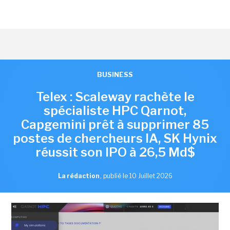
BUSINESS
Telex : Scaleway rachète le
spécialiste HPC Qarnot,
Capgemini prêt à supprimer 85
postes de chercheurs IA, SK Hynix
réussit son IPO à 26,5 Md$
La rédaction
,
publié le 10 Juillet 2026