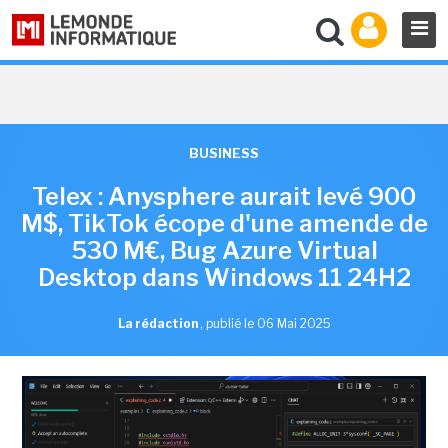
BUSINESS
Telex : Anysphere aurait levé 900
M$, TikTok écope d'une amende de
530 M€, Bug Azure Virtual
Desktop dans Windows 11 24H2
La rédaction
,
publié le 06 Mai 2025