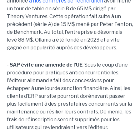
annoncé
à nos confrères de Techcrunch
avoir mené
un tour de table en série B de 65 M$ dirigé par
Theory Ventures. Cette opération fait suite à un
précédent (série A) de 15 M$ mené par Peter Fenton,
de Benchmark. Au total, l'entreprise a désormais
levé 88 M$. Ollama a été fondé en 2023 et a vite
gagné en popularité auprès des développeurs.
-
SAP évite une amende de l’UE
. Sous le coup d’une
procédure pour pratiques anticoncurrentielles,
l’éditeur allemand a fait des concessions pour
échapper à une lourde sanction financière. Ainsi, les
clients d’ERP sur site pourront dorénavant passer
plus facilement à des prestataires concurrents sur la
maintenance ou résilier leurs contrats. De même, les
frais de réinscription seront supprimés pour les
utilisateurs qui reviendraient vers l’éditeur.