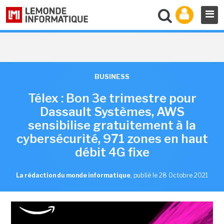
BUSINESS
Télex : Bon 3e trimestre pour
Dassault Systèmes, AWS
sensibilise gratuitement à la
cybersécurité, 971 zones en haut
débit 4G fixe
La rédaction du monde informatique
,
publié le 28 Octobre 2021