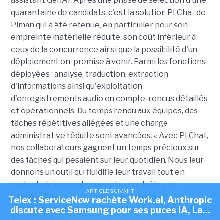
assistant GenAI. Après une phase de sélection d'une
quarantaine de candidats, c'est la solution PI Chat de
Piman qui a été retenue, en particulier pour son
empreinte matérielle réduite, son coût inférieur à
ceux de la concurrence ainsi que la possibilité d'un
déploiement on-premise à venir. Parmi les fonctions
déployées : analyse, traduction, extraction
d'informations ainsi qu'exploitation
d'enregistrements audio en compte-rendus détaillés
et opérationnels. D
u temps rendu aux équipes, des
tâches répétitives allégées et une charge
administrative réduite sont avancées. « Avec PI Chat,
nos collaborateurs gagnent un temps précieux sur
des tâches qui pesaient sur leur quotidien. Nous leur
donnons un outil qui fluidifie leur travail tout en
restant pleinement sous notre contrôle », a
ARTICLE SUIVANT
expliqué Pierre-Yves Brault, chef de service
Telex : ServiceNow rachète Work.ai, Anthropic
Informatique, Télécoms & Systèmes industriels de
discute avec Samsung pour ses puces IA, La...