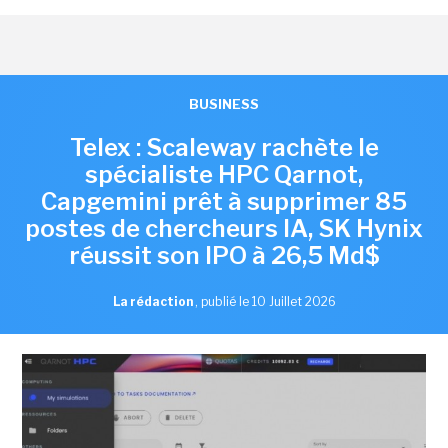
BUSINESS
Telex : Scaleway rachète le
spécialiste HPC Qarnot,
Capgemini prêt à supprimer 85
postes de chercheurs IA, SK Hynix
réussit son IPO à 26,5 Md$
La rédaction
,
publié le 10 Juillet 2026