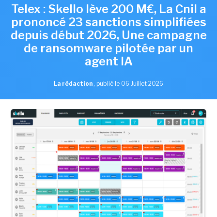
Telex : Skello lève 200 M€, La Cnil a
prononcé 23 sanctions simplifiées
depuis début 2026, Une campagne
de ransomware pilotée par un
agent IA
La rédaction
,
publié le 06 Juillet 2026