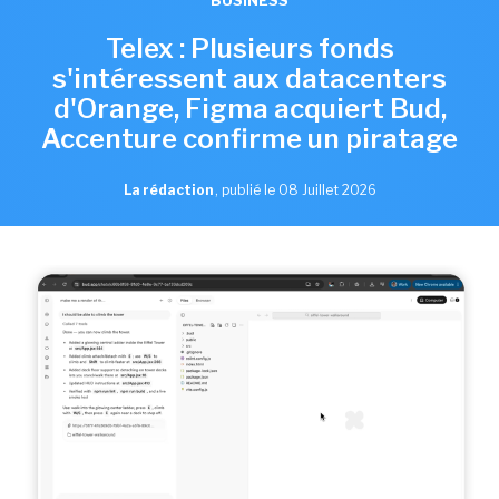
BUSINESS
Telex : Plusieurs fonds
s'intéressent aux datacenters
d'Orange, Figma acquiert Bud,
Accenture confirme un piratage
La rédaction
,
publié le 08 Juillet 2026