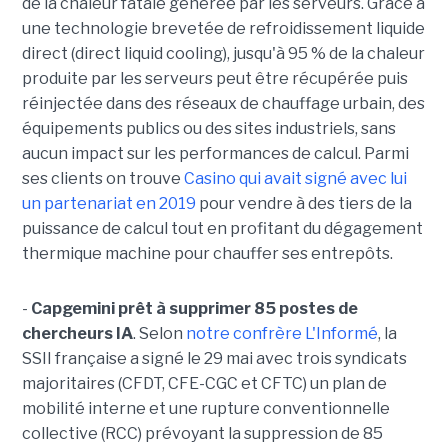
de la chaleur fatale générée par les serveurs. Grâce à
une technologie brevetée de refroidissement liquide
direct (direct liquid cooling), jusqu'à 95 % de la chaleur
produite par les serveurs peut être récupérée puis
réinjectée dans des réseaux de chauffage urbain, des
équipements publics ou des sites industriels, sans
aucun impact sur les performances de calcul. Parmi
ses clients on trouve
Casino qui avait signé avec lui
un partenariat en 2019
pour vendre à des tiers de la
puissance de calcul tout en profitant du dégagement
thermique machine pour chauffer ses entrepôts.
-
Capgemini prêt à supprimer 85 postes de
chercheurs IA
. Selon
notre confrère L'Informé
, la
SSII française a signé le 29 mai avec trois syndicats
majoritaires (CFDT, CFE-CGC et CFTC) un plan de
mobilité interne et une rupture conventionnelle
collective (RCC) prévoyant la suppression de 85