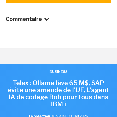
Commentaire
BUSINESS
Telex : Ollama lève 65 M$, SAP
évite une amende de l'UE, L'agent
IA de codage Bob pour tous dans
IBM i
La rédaction
,
publié le 09 Juillet 2026