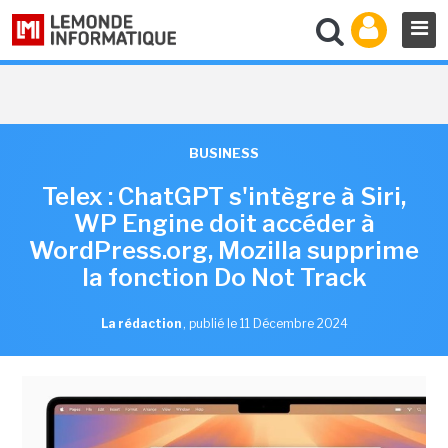
BUSINESS
Telex : ChatGPT s'intègre à Siri,
WP Engine doit accéder à
WordPress.org, Mozilla supprime
la fonction Do Not Track
La rédaction
,
publié le 11 Décembre 2024