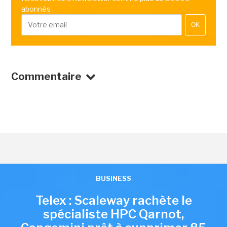
abonnés
OK
Commentaire
BUSINESS
Telex : Scaleway rachète le
spécialiste HPC Qarnot,