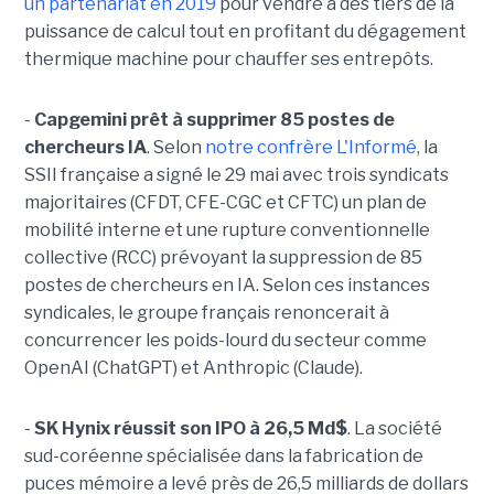
un partenariat en 2019
pour vendre à des tiers de la
puissance de calcul tout en profitant du dégagement
thermique machine pour chauffer ses entrepôts.
-
Capgemini prêt à supprimer 85 postes de
chercheurs IA
. Selon
notre confrère L'Informé
, la
SSII française a signé le 29 mai avec trois syndicats
majoritaires (CFDT, CFE-CGC et CFTC) un plan de
mobilité interne et une rupture conventionnelle
collective (RCC) prévoyant la suppression de 85
postes de chercheurs en IA. Selon ces instances
syndicales, le groupe français renoncerait à
concurrencer les poids-lourd du secteur comme
OpenAI (ChatGPT) et Anthropic (Claude).
-
SK Hynix réussit son IPO à 26,5 Md$
. La société
sud-coréenne spécialisée dans la fabrication de
puces mémoire a levé près de 26,5 milliards de dollars