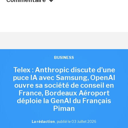
Commentaire
BUSINESS
Telex : Anthropic discute d'une
puce IA avec Samsung, OpenAI
ouvre sa société de conseil en
France, Bordeaux Aéroport
déploie la GenAI du Français
Piman
La rédaction
,
publié le 03 Juillet 2026