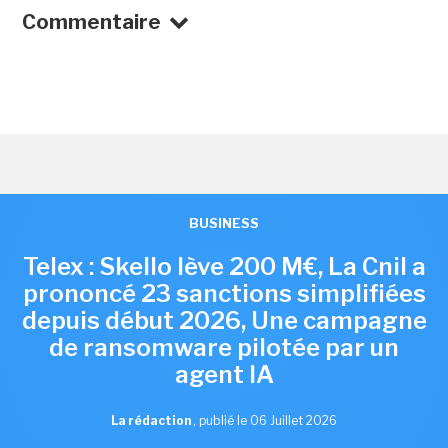
Commentaire
BUSINESS
Telex : Skello lève 200 M€, La Cnil a
prononcé 23 sanctions simplifiées
depuis début 2026, Une campagne
de ransomware pilotée par un
agent IA
La rédaction
,
publié le 06 Juillet 2026