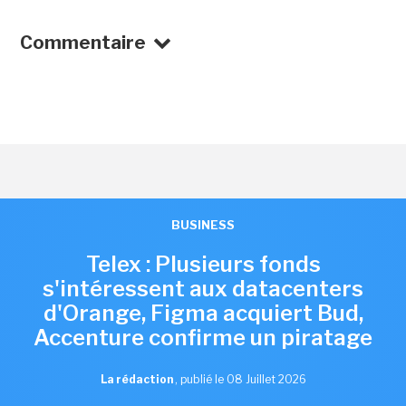
Commentaire
BUSINESS
Telex : Plusieurs fonds
s'intéressent aux datacenters
d'Orange, Figma acquiert Bud,
Accenture confirme un piratage
La rédaction
,
publié le 08 Juillet 2026