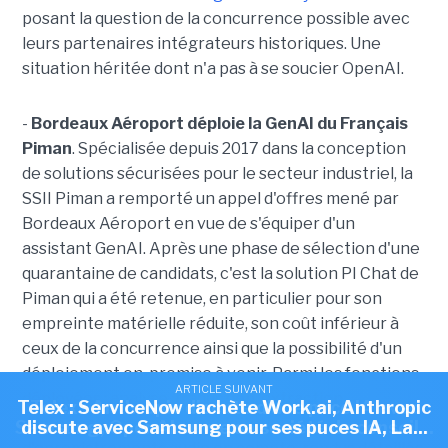
posant la question de la concurrence possible avec
leurs partenaires intégrateurs historiques. Une
situation héritée dont n'a pas à se soucier OpenAI.
-
Bordeaux Aéroport déploie la GenAI du Français
Piman
. Spécialisée depuis 2017 dans la conception
de solutions sécurisées pour le secteur industriel, la
SSII Piman a remporté un appel d'offres mené par
Bordeaux Aéroport en vue de s'équiper d'un
assistant GenAI. Après une phase de sélection d'une
quarantaine de candidats, c'est la solution PI Chat de
Piman qui a été retenue, en particulier pour son
empreinte matérielle réduite, son coût inférieur à
ceux de la concurrence ainsi que la possibilité d'un
déploiement on-premise à venir. Parmi les fonctions
ARTICLE SUIVANT
ARTICLE SUIVANT
déployées : analyse, traduction, extraction
Telex : ServiceNow rachète Work.ai, Anthropic
Telex : Anthropic discute d'une puce IA avec
d'informations ainsi qu'exploitation
Samsung, OpenAI ouvre sa société de conseil...
discute avec Samsung pour ses puces IA, La...