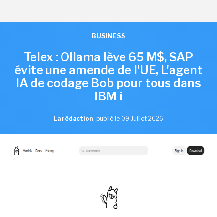
BUSINESS
Telex : Ollama lève 65 M$, SAP
évite une amende de l'UE, L'agent
IA de codage Bob pour tous dans
IBM i
La rédaction
,
publié le 09 Juillet 2026