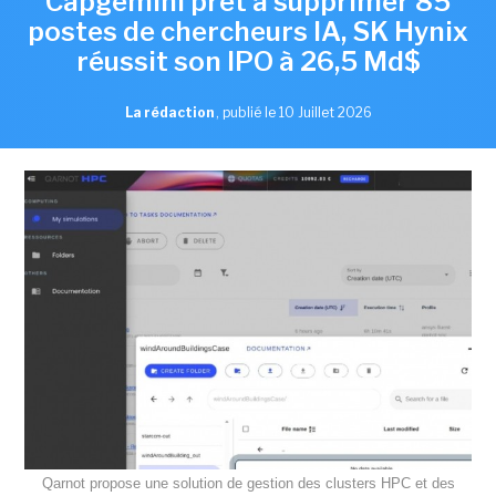
Capgemini prêt à supprimer 85
postes de chercheurs IA, SK Hynix
réussit son IPO à 26,5 Md$
La rédaction
,
publié le 10 Juillet 2026
Qarnot propose une solution de gestion des clusters HPC et des