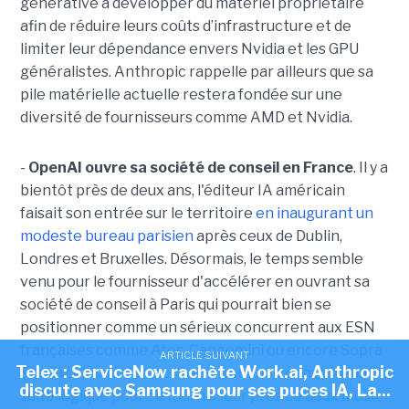
générative à développer du matériel propriétaire
afin de réduire leurs coûts d’infrastructure et de
limiter leur dépendance envers Nvidia et les GPU
généralistes. Anthropic rappelle par ailleurs que sa
pile matérielle actuelle restera fondée sur une
diversité de fournisseurs comme AMD et Nvidia.
-
OpenAI ouvre sa société de conseil en France
. Il y a
bientôt près de deux ans, l'éditeur IA américain
faisait son entrée sur le territoire
en inaugurant un
modeste bureau parisien
après ceux de Dublin,
Londres et Bruxelles. Désormais, le temps semble
venu pour le fournisseur d'accélérer en ouvrant sa
société de conseil à Paris qui pourrait bien se
positionner comme un sérieux concurrent aux ESN
françaises comme Atos, Capgemini ou encore Sopra
ARTICLE SUIVANT
Telex : ServiceNow rachète Work.ai, Anthropic
Steria
selon l'Informé
. Cette annonce constitue la
discute avec Samsung pour ses puces IA, La...
suite logique pour ce fournisseur près de deux mois