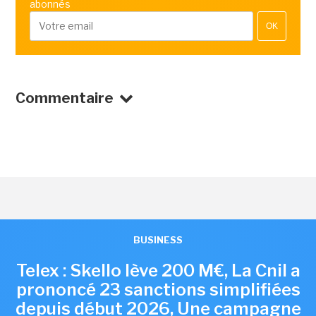
abonnés
OK
Commentaire
BUSINESS
Telex : Skello lève 200 M€, La Cnil a
prononcé 23 sanctions simplifiées
depuis début 2026, Une campagne