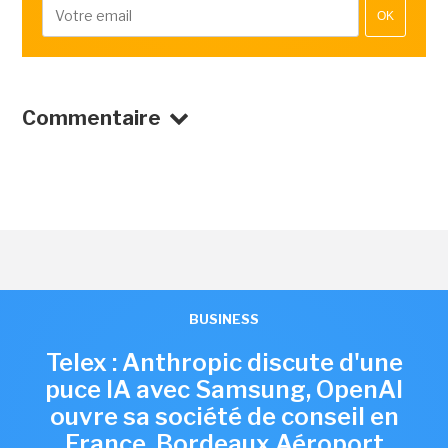
OK
Commentaire
BUSINESS
Telex : Anthropic discute d'une
puce IA avec Samsung, OpenAI
ouvre sa société de conseil en
France, Bordeaux Aéroport