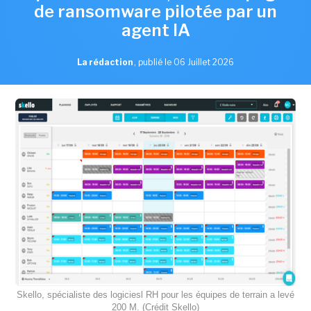
de ransomware pilotée par un
agent IA
La rédaction
,
publié le 06 Juillet 2026
Skello, spécialiste des logiciesl RH pour les équipes de terrain a levé
200 M. (Crédit Skello)