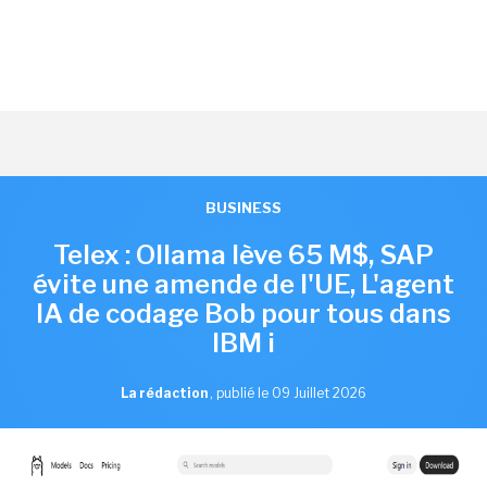
BUSINESS
Telex : Ollama lève 65 M$, SAP
évite une amende de l'UE, L'agent
IA de codage Bob pour tous dans
IBM i
La rédaction
,
publié le 09 Juillet 2026