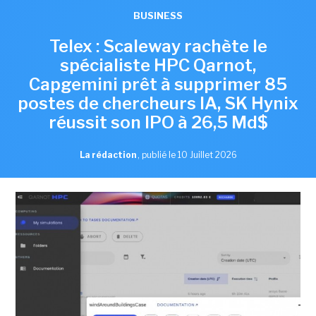
BUSINESS
Telex : Scaleway rachète le
spécialiste HPC Qarnot,
Capgemini prêt à supprimer 85
postes de chercheurs IA, SK Hynix
réussit son IPO à 26,5 Md$
La rédaction
,
publié le 10 Juillet 2026