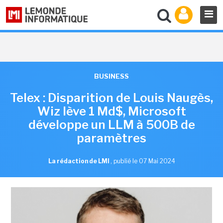
BUSINESS
Telex : Disparition de Louis Naugès,
Wiz lève 1 Md$, Microsoft
développe un LLM à 500B de
paramètres
La rédaction de LMI
,
publié le 07 Mai 2024