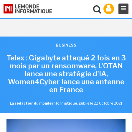
BUSINESS
Telex : Gigabyte attaqué 2 fois en 3
mois par un ransomware, L'OTAN
lance une stratégie d'IA,
Women4Cyber lance une antenne
en France
La rédaction du monde informatique
,
publié le 22 Octobre 2021