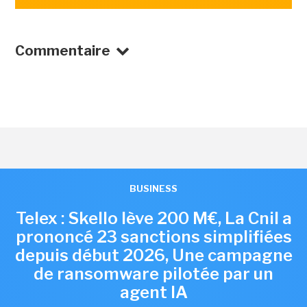
Commentaire
BUSINESS
Telex : Skello lève 200 M€, La Cnil a
prononcé 23 sanctions simplifiées
depuis début 2026, Une campagne
de ransomware pilotée par un
agent IA