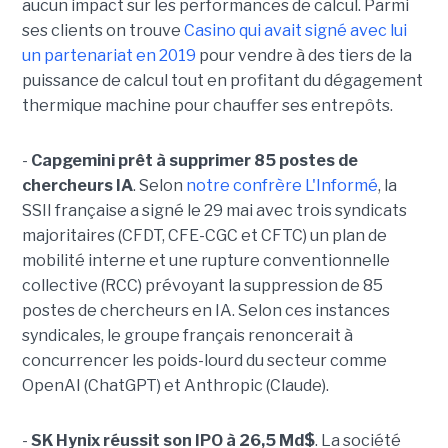
aucun impact sur les performances de calcul. Parmi
ses clients on trouve
Casino qui avait signé avec lui
un partenariat en 2019
pour vendre à des tiers de la
puissance de calcul tout en profitant du dégagement
thermique machine pour chauffer ses entrepôts.
-
Capgemini prêt à supprimer 85 postes de
chercheurs IA
. Selon
notre confrère L'Informé
, la
SSII française a signé le 29 mai avec trois syndicats
majoritaires (CFDT, CFE-CGC et CFTC) un plan de
mobilité interne et une rupture conventionnelle
collective (RCC) prévoyant la suppression de 85
postes de chercheurs en IA. Selon ces instances
syndicales, le groupe français renoncerait à
concurrencer les poids-lourd du secteur comme
OpenAI (ChatGPT) et Anthropic (Claude).
-
SK Hynix réussit son IPO à 26,5 Md$
. La société