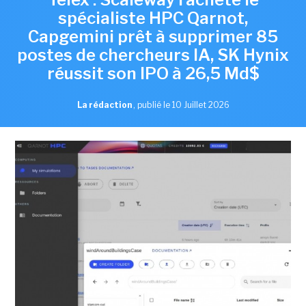
spécialiste HPC Qarnot,
Capgemini prêt à supprimer 85
postes de chercheurs IA, SK Hynix
réussit son IPO à 26,5 Md$
La rédaction
,
publié le 10 Juillet 2026