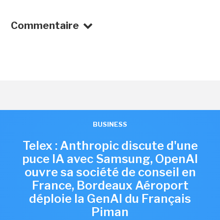
Commentaire
BUSINESS
Telex : Anthropic discute d'une
puce IA avec Samsung, OpenAI
ouvre sa société de conseil en
France, Bordeaux Aéroport
déploie la GenAI du Français
Piman