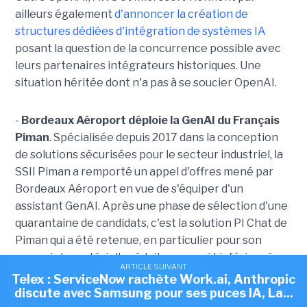
ailleurs également
d'annoncer la création de
structures dédiées d'intégration de systèmes IA
posant la question de la concurrence possible avec
leurs partenaires intégrateurs historiques. Une
situation héritée dont n'a pas à se soucier OpenAI.
-
Bordeaux Aéroport déploie la GenAI du Français
Piman
. Spécialisée depuis 2017 dans la conception
de solutions sécurisées pour le secteur industriel, la
SSII Piman a remporté un appel d'offres mené par
Bordeaux Aéroport en vue de s'équiper d'un
assistant GenAI. Après une phase de sélection d'une
quarantaine de candidats, c'est la solution PI Chat de
Piman qui a été retenue, en particulier pour son
empreinte matérielle réduite, son coût inférieur à
ARTICLE SUIVANT
ARTICLE SUIVANT
ARTICLE SUIVANT
ceux de la concurrence ainsi que la possibilité d'un
Telex : Skello lève 200 M€, La Cnil a prononcé 23
Telex : ServiceNow rachète Work.ai, Anthropic
Telex : Anthropic discute d'une puce IA avec
déploiement on-premise à venir. Parmi les fonctions
Samsung, OpenAI ouvre sa société de conseil...
discute avec Samsung pour ses puces IA, La...
sanctions simplifiées depuis début...