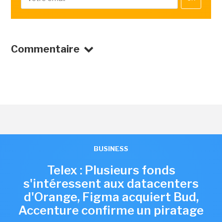
Commentaire
BUSINESS
Telex : Plusieurs fonds
s'intéressent aux datacenters
d'Orange, Figma acquiert Bud,
Accenture confirme un piratage