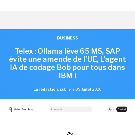
BUSINESS
Telex : Ollama lève 65 M$, SAP
évite une amende de l'UE, L'agent
IA de codage Bob pour tous dans
IBM i
La rédaction
,
publié le 09 Juillet 2026