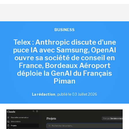
BUSINESS
Telex : Anthropic discute d'une
puce IA avec Samsung, OpenAI
ouvre sa société de conseil en
France, Bordeaux Aéroport
déploie la GenAI du Français
Piman
La rédaction
,
publié le 03 Juillet 2026