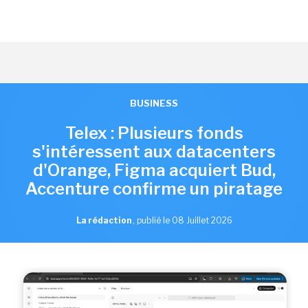
BUSINESS
Telex : Plusieurs fonds
s'intéressent aux datacenters
d'Orange, Figma acquiert Bud,
Accenture confirme un piratage
La rédaction
,
publié le 08 Juillet 2026