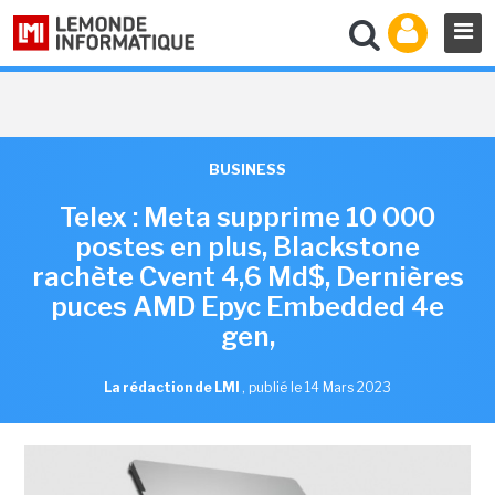
BUSINESS
Telex : Meta supprime 10 000
postes en plus, Blackstone
rachète Cvent 4,6 Md$, Dernières
puces AMD Epyc Embedded 4e
gen,
La rédaction de LMI
,
publié le 14 Mars 2023