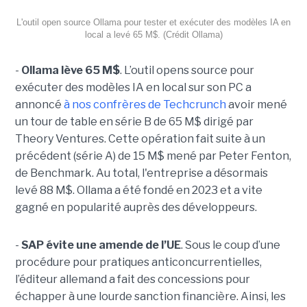
L'outil open source Ollama pour tester et exécuter des modèles IA en
local a levé 65 M$. (Crédit Ollama)
-
Ollama lève 65 M$
. L’outil opens source pour
exécuter des modèles IA en local sur son PC a
annoncé
à nos confrères de Techcrunch
avoir mené
un tour de table en série B de 65 M$ dirigé par
Theory Ventures. Cette opération fait suite à un
précédent (série A) de 15 M$ mené par Peter Fenton,
de Benchmark. Au total, l'entreprise a désormais
levé 88 M$. Ollama a été fondé en 2023 et a vite
gagné en popularité auprès des développeurs.
-
SAP évite une amende de l’UE
. Sous le coup d’une
procédure pour pratiques anticoncurrentielles,
l’éditeur allemand a fait des concessions pour
échapper à une lourde sanction financière. Ainsi, les