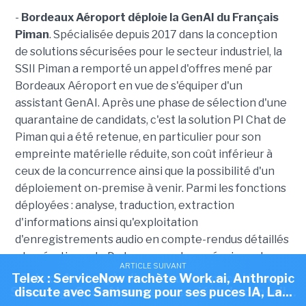
-
Bordeaux Aéroport déploie la GenAI du Français
Piman
. Spécialisée depuis 2017 dans la conception
de solutions sécurisées pour le secteur industriel, la
SSII Piman a remporté un appel d'offres mené par
Bordeaux Aéroport en vue de s'équiper d'un
assistant GenAI. Après une phase de sélection d'une
quarantaine de candidats, c'est la solution PI Chat de
Piman qui a été retenue, en particulier pour son
empreinte matérielle réduite, son coût inférieur à
ceux de la concurrence ainsi que la possibilité d'un
déploiement on-premise à venir. Parmi les fonctions
déployées : analyse, traduction, extraction
d'informations ainsi qu'exploitation
d'enregistrements audio en compte-rendus détaillés
et opérationnels. D
u temps rendu aux équipes, des
ARTICLE SUIVANT
ARTICLE SUIVANT
tâches répétitives allégées et une charge
Telex : ServiceNow rachète Work.ai, Anthropic
Telex : Anthropic discute d'une puce IA avec
administrative réduite sont avancées. « Avec PI Chat,
Samsung, OpenAI ouvre sa société de conseil...
discute avec Samsung pour ses puces IA, La...