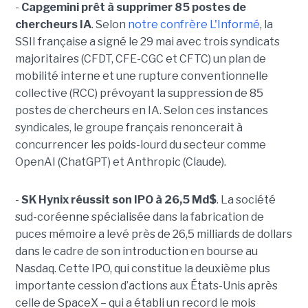
-
Capgemini prêt à supprimer 85 postes de
chercheurs IA
. Selon
notre confrère L'Informé
, la
SSII française a signé le 29 mai avec trois syndicats
majoritaires (CFDT, CFE-CGC et CFTC) un plan de
mobilité interne et une rupture conventionnelle
collective (RCC) prévoyant la suppression de 85
postes de chercheurs en IA. Selon ces instances
syndicales, le groupe français renoncerait à
concurrencer les poids-lourd du secteur comme
OpenAI (ChatGPT) et Anthropic (Claude).
-
SK Hynix réussit son IPO à 26,5 Md$
. La société
sud-coréenne spécialisée dans la fabrication de
puces mémoire a levé près de 26,5 milliards de dollars
dans le cadre de son introduction en bourse au
Nasdaq. Cette IPO, qui constitue la deuxième plus
importante cession d’actions aux États-Unis après
celle de SpaceX – qui a établi un record le mois