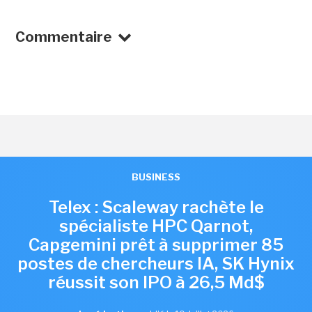
Commentaire
BUSINESS
Telex : Scaleway rachète le
spécialiste HPC Qarnot,
Capgemini prêt à supprimer 85
postes de chercheurs IA, SK Hynix
réussit son IPO à 26,5 Md$