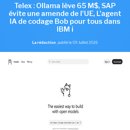
Telex : Ollama lève 65 M$, SAP
évite une amende de l'UE, L'agent
IA de codage Bob pour tous dans
IBM i
La rédaction
,
publié le 09 Juillet 2026