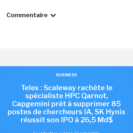
Commentaire
BUSINESS
Telex : Scaleway rachète le
spécialiste HPC Qarnot,
Capgemini prêt à supprimer 85
postes de chercheurs IA, SK Hynix
réussit son IPO à 26,5 Md$