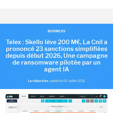
BUSINESS
Telex : Skello lève 200 M€, La Cnil a
prononcé 23 sanctions simplifiées
depuis début 2026, Une campagne
de ransomware pilotée par un
agent IA
La rédaction
,
publié le 06 Juillet 2026