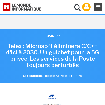
BUSINESS
Telex : Microsoft éliminera C/C++
d'ici à 2030, Un guichet pour la 5G
privée, Les services de la Poste
toujours perturbés
La rédaction
,
publié le 23 Décembre 2025