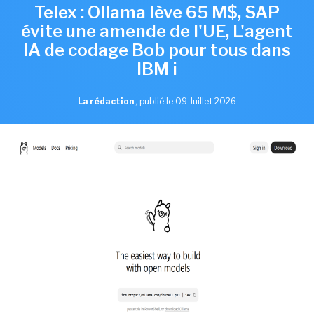
Telex : Ollama lève 65 M$, SAP
évite une amende de l'UE, L'agent
IA de codage Bob pour tous dans
IBM i
La rédaction
,
publié le 09 Juillet 2026