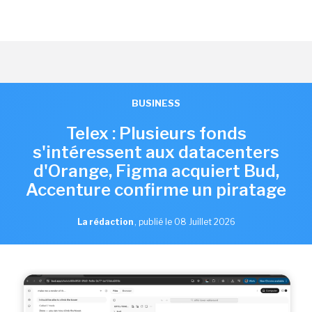
BUSINESS
Telex : Plusieurs fonds
s'intéressent aux datacenters
d'Orange, Figma acquiert Bud,
Accenture confirme un piratage
La rédaction
,
publié le 08 Juillet 2026