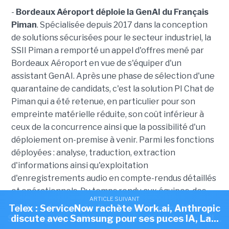
-
Bordeaux Aéroport déploie la GenAI du Français
Piman
. Spécialisée depuis 2017 dans la conception
de solutions sécurisées pour le secteur industriel, la
SSII Piman a remporté un appel d'offres mené par
Bordeaux Aéroport en vue de s'équiper d'un
assistant GenAI. Après une phase de sélection d'une
quarantaine de candidats, c'est la solution PI Chat de
Piman qui a été retenue, en particulier pour son
empreinte matérielle réduite, son coût inférieur à
ceux de la concurrence ainsi que la possibilité d'un
déploiement on-premise à venir. Parmi les fonctions
déployées : analyse, traduction, extraction
d'informations ainsi qu'exploitation
d'enregistrements audio en compte-rendus détaillés
et opérationnels. D
u temps rendu aux équipes, des
ARTICLE SUIVANT
ARTICLE SUIVANT
tâches répétitives allégées et une charge
Telex : ServiceNow rachète Work.ai, Anthropic
Telex : Anthropic discute d'une puce IA avec
administrative réduite sont avancées. « Avec PI Chat,
Samsung, OpenAI ouvre sa société de conseil...
discute avec Samsung pour ses puces IA, La...