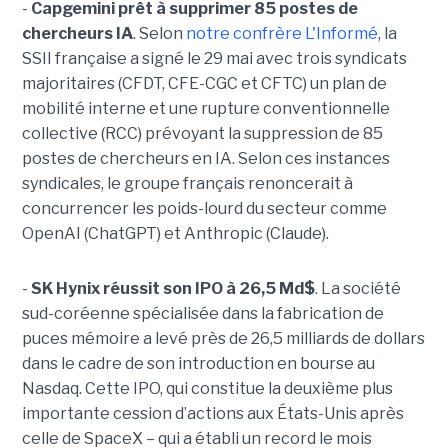
-
Capgemini prêt à supprimer 85 postes de
chercheurs IA
. Selon
notre confrère L'Informé
, la
SSII française a signé le 29 mai avec trois syndicats
majoritaires (CFDT, CFE-CGC et CFTC) un plan de
mobilité interne et une rupture conventionnelle
collective (RCC) prévoyant la suppression de 85
postes de chercheurs en IA. Selon ces instances
syndicales, le groupe français renoncerait à
concurrencer les poids-lourd du secteur comme
OpenAI (ChatGPT) et Anthropic (Claude).
-
SK Hynix réussit son IPO à 26,5 Md$
. La société
sud-coréenne spécialisée dans la fabrication de
puces mémoire a levé près de 26,5 milliards de dollars
dans le cadre de son introduction en bourse au
Nasdaq. Cette IPO, qui constitue la deuxième plus
importante cession d’actions aux États-Unis après
celle de SpaceX – qui a établi un record le mois