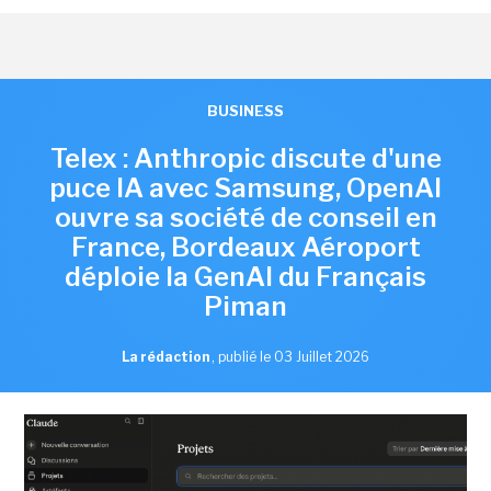
BUSINESS
Telex : Anthropic discute d'une
puce IA avec Samsung, OpenAI
ouvre sa société de conseil en
France, Bordeaux Aéroport
déploie la GenAI du Français
Piman
La rédaction
,
publié le 03 Juillet 2026