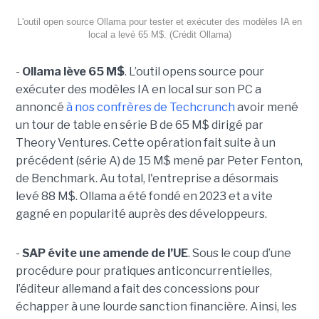
L'outil open source Ollama pour tester et exécuter des modèles IA en
local a levé 65 M$. (Crédit Ollama)
-
Ollama lève 65 M$
. L’outil opens source pour
exécuter des modèles IA en local sur son PC a
annoncé
à nos confrères de Techcrunch
avoir mené
un tour de table en série B de 65 M$ dirigé par
Theory Ventures. Cette opération fait suite à un
précédent (série A) de 15 M$ mené par Peter Fenton,
de Benchmark. Au total, l'entreprise a désormais
levé 88 M$. Ollama a été fondé en 2023 et a vite
gagné en popularité auprès des développeurs.
-
SAP évite une amende de l’UE
. Sous le coup d’une
procédure pour pratiques anticoncurrentielles,
l’éditeur allemand a fait des concessions pour
échapper à une lourde sanction financière. Ainsi, les