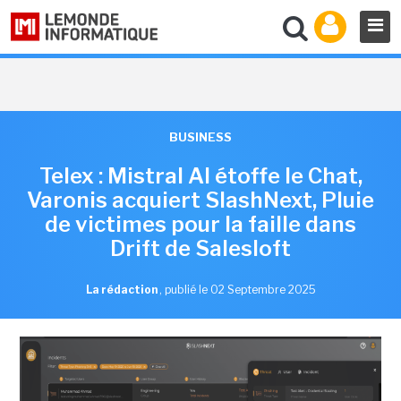
BUSINESS
Telex : Mistral AI étoffe le Chat,
Varonis acquiert SlashNext, Pluie
de victimes pour la faille dans
Drift de Salesloft
La rédaction
,
publié le 02 Septembre 2025