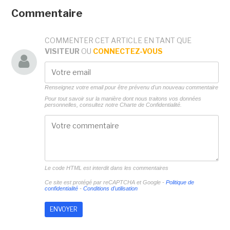
Commentaire
COMMENTER CET ARTICLE EN TANT QUE
VISITEUR
OU
CONNECTEZ-VOUS
Renseignez votre email pour être prévenu d'un nouveau commentaire
Pour tout savoir sur la manière dont nous traitons vos données
personnelles, consultez notre
Charte de Confidentialité.
Le code HTML est interdit dans les commentaires
Ce site est protégé par reCAPTCHA et Google -
Politique de
confidentialité
-
Conditions d'utilisation