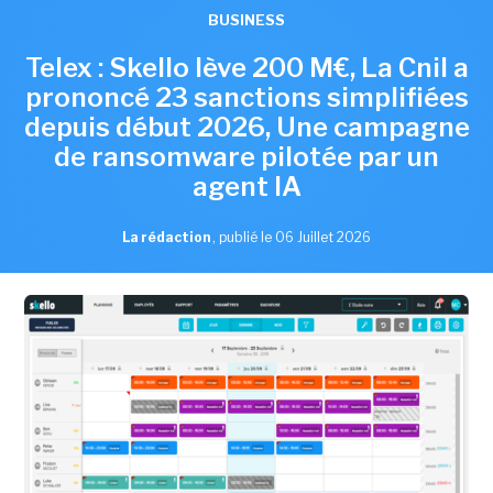
BUSINESS
Telex : Skello lève 200 M€, La Cnil a
prononcé 23 sanctions simplifiées
depuis début 2026, Une campagne
de ransomware pilotée par un
agent IA
La rédaction
,
publié le 06 Juillet 2026