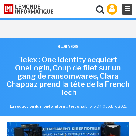
BUSINESS
Telex : One Identity acquiert
OneLogin, Coup de filet sur un
gang de ransomwares, Clara
Chappaz prend la tête de la French
Tech
La rédaction du monde informatique
,
publié le 04 Octobre 2021