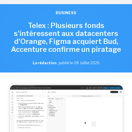
BUSINESS
Telex : Plusieurs fonds
s'intéressent aux datacenters
d'Orange, Figma acquiert Bud,
Accenture confirme un piratage
La rédaction
,
publié le 08 Juillet 2026