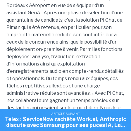
Bordeaux Aéroport en vue de s'équiper d'un
assistant GenAI. Après une phase de sélection d'une
quarantaine de candidats, c'est la solution PI Chat de
Piman qui a été retenue, en particulier pour son
empreinte matérielle réduite, son coût inférieur à
ceux de la concurrence ainsi que la possibilité d'un
déploiement on-premise à venir. Parmi les fonctions
déployées : analyse, traduction, extraction
d'informations ainsi qu'exploitation
d'enregistrements audio en compte-rendus détaillés
et opérationnels. D
u temps rendu aux équipes, des
tâches répétitives allégées et une charge
administrative réduite sont avancées. « Avec PI Chat,
nos collaborateurs gagnent un temps précieux sur
des tâches qui pesaient sur leur quotidien. Nous leur
ARTICLE SUIVANT
ARTICLE SUIVANT
donnons un outil qui fluidifie leur travail tout en
Telex : ServiceNow rachète Work.ai, Anthropic
Telex : Anthropic discute d'une puce IA avec
restant pleinement sous notre contrôle », a
Samsung, OpenAI ouvre sa société de conseil...
discute avec Samsung pour ses puces IA, La...
expliqué Pierre-Yves Brault, chef de service