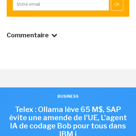
OK
Commentaire
BUSINESS
Telex : Ollama lève 65 M$, SAP
évite une amende de l'UE, L'agent
IA de codage Bob pour tous dans
IBM i