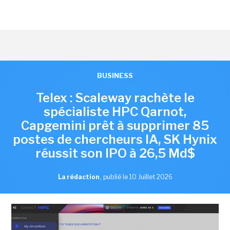
BUSINESS
Telex : Scaleway rachète le
spécialiste HPC Qarnot,
Capgemini prêt à supprimer 85
postes de chercheurs IA, SK Hynix
réussit son IPO à 26,5 Md$
La rédaction
,
publié le 10 Juillet 2026