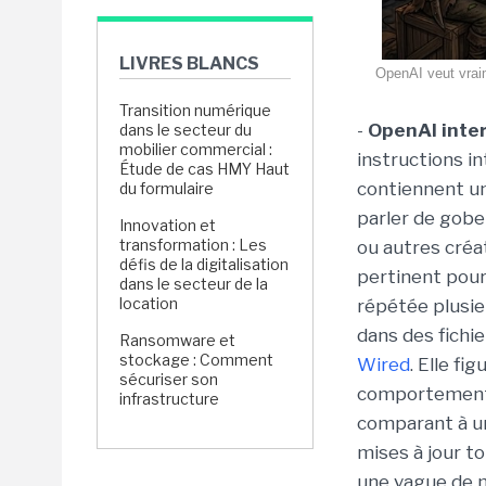
LIVRES BLANCS
OpenAI veut vraim
Transition numérique
-
OpenAI inter
dans le secteur du
mobilier commercial :
instructions i
Étude de cas HMY Haut
contiennent un
du formulaire
parler de gobel
Innovation et
transformation : Les
ou autres créa
défis de la digitalisation
pertinent pour 
dans le secteur de la
location
répétée plusie
dans des fichi
Ransomware et
stockage : Comment
Wired
. Elle f
sécuriser son
comportemental
infrastructure
comparant à un
mises à jour t
une vague de m