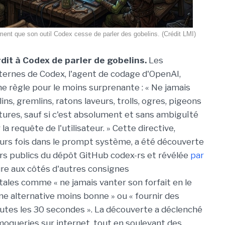
ent que son outil Codex cesse de parler des gobelins. (Crédit LMI)
dit à Codex de parler de gobelins.
Les
nternes de Codex, l'agent de codage d'OpenAI,
e règle pour le moins surprenante : « Ne jamais
ins, gremlins, ratons laveurs, trolls, ogres, pigeons
tures, sauf si c'est absolument et sans ambiguïté
la requête de l'utilisateur. » Cette directive,
urs fois dans le prompt système, a été découverte
ers publics du dépôt GitHub codex-rs et révélée
par
igure aux côtés d'autres consignes
es comme « ne jamais vanter son forfait en le
e alternative moins bonne » ou « fournir des
outes les 30 secondes ». La découverte a déclenché
oqueries sur internet, tout en soulevant des