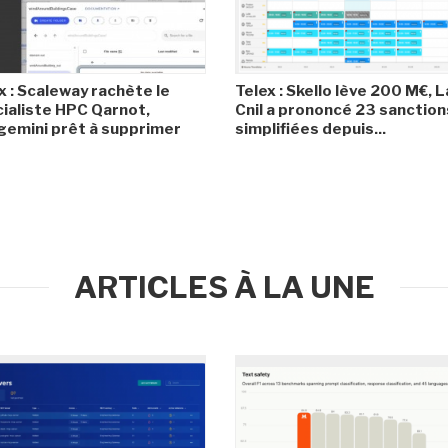
x : Scaleway rachète le
Telex : Skello lève 200 M€, L
ialiste HPC Qarnot,
Cnil a prononcé 23 sanction
emini prêt à supprimer
simplifiées depuis...
ARTICLES À LA UNE