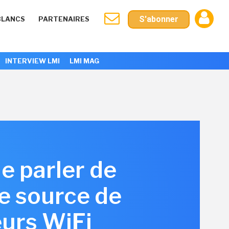
S'abonner
BLANCS
PARTENAIRES
INTERVIEW LMI
LMI MAG
de parler de
de source de
eurs WiFi