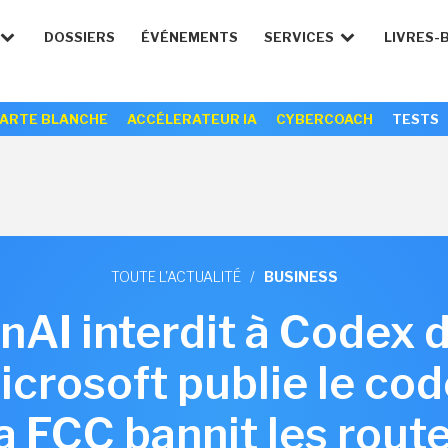
DOSSIERS
ÉVÉNEMENTS
SERVICES
LIVRES-
ARTE BLANCHE
ACCÉLERATEUR IA
CYBERCOACH
TESTS
TOUTE L'ACTUALITÉ
/
BUSINESS
nAI interdit à Codex 
icrosoft publie le co
 FCC bannit les rout