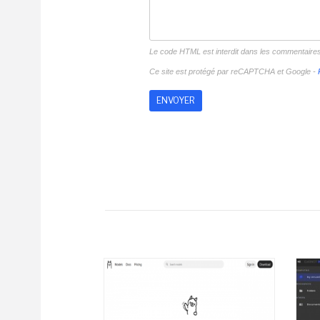
Le code HTML est interdit dans les commentaire
Ce site est protégé par reCAPTCHA et Google -