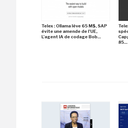
Telex : Ollama lève 65 M$, SAP
Tele
évite une amende de l'UE,
spéc
L'agent IA de codage Bob...
Capg
85...