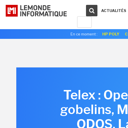
ACTUALITÉS
En ce moment :
HP POLY
C
Telex : Ope
gobelins, M
QDOS, La