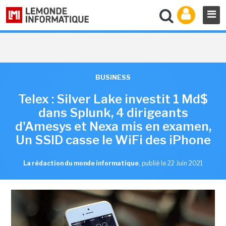
BUSINESS
Telex : Silver Lake investit 1 Md$
dans Splunk, 4 dirigeants
d'Amesys et Nexa mis en examen,
Un SSID casse le WiFi des iPhone
La rédaction du monde informatique
,
publié le 22 Juin 2021