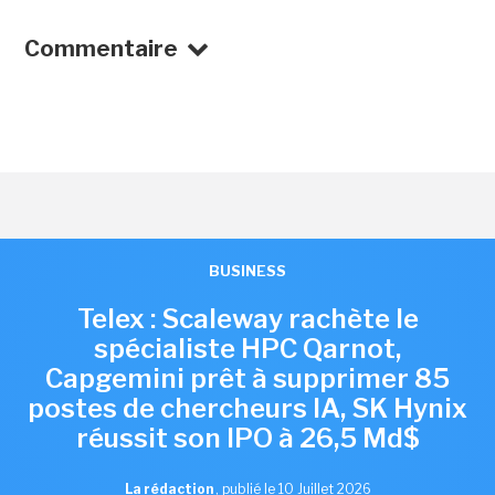
Commentaire
BUSINESS
Telex : Scaleway rachète le
spécialiste HPC Qarnot,
Capgemini prêt à supprimer 85
postes de chercheurs IA, SK Hynix
réussit son IPO à 26,5 Md$
La rédaction
,
publié le 10 Juillet 2026