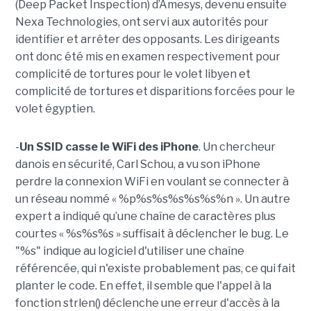
(Deep Packet Inspection) d’Amesys, devenu ensuite
Nexa Technologies, ont servi aux autorités pour
identifier et arrêter des opposants. Les dirigeants
ont donc été mis en examen respectivement pour
complicité de tortures pour le volet libyen et
complicité de tortures et disparitions forcées pour le
volet égyptien.
-
Un SSID casse le WiFi des iPhone
. Un chercheur
danois en sécurité, Carl Schou, a vu son iPhone
perdre la connexion WiFi en voulant se connecter à
un réseau nommé « %p%s%s%s%s%s%n ». Un autre
expert a indiqué qu’une chaîne de caractères plus
courtes « %s%s%s » suffisait à déclencher le bug. Le
"%s" indique au logiciel d'utiliser une chaîne
référencée, qui n'existe probablement pas, ce qui fait
planter le code. En effet, il semble que l'appel à la
fonction strlen() déclenche une erreur d'accès à la