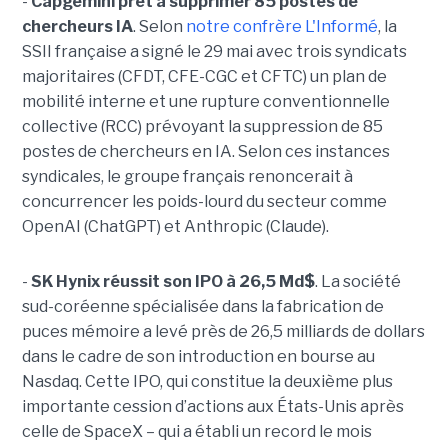
-
Capgemini prêt à supprimer 85 postes de
chercheurs IA
. Selon
notre confrère L'Informé
, la
SSII française a signé le 29 mai avec trois syndicats
majoritaires (CFDT, CFE-CGC et CFTC) un plan de
mobilité interne et une rupture conventionnelle
collective (RCC) prévoyant la suppression de 85
postes de chercheurs en IA. Selon ces instances
syndicales, le groupe français renoncerait à
concurrencer les poids-lourd du secteur comme
OpenAI (ChatGPT) et Anthropic (Claude).
-
SK Hynix réussit son IPO à 26,5 Md$
. La société
sud-coréenne spécialisée dans la fabrication de
puces mémoire a levé près de 26,5 milliards de dollars
dans le cadre de son introduction en bourse au
Nasdaq. Cette IPO, qui constitue la deuxième plus
importante cession d’actions aux États-Unis après
celle de SpaceX – qui a établi un record le mois