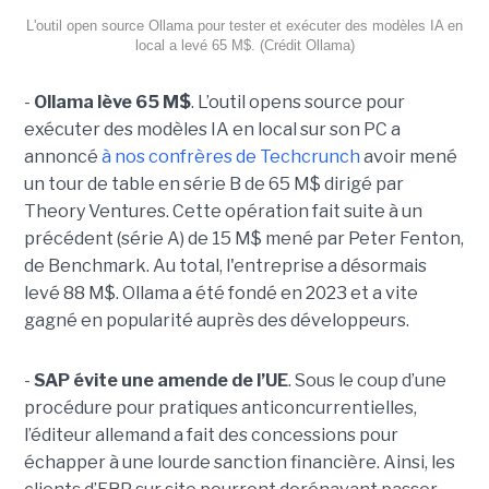
L'outil open source Ollama pour tester et exécuter des modèles IA en
local a levé 65 M$. (Crédit Ollama)
-
Ollama lève 65 M$
. L’outil opens source pour
exécuter des modèles IA en local sur son PC a
annoncé
à nos confrères de Techcrunch
avoir mené
un tour de table en série B de 65 M$ dirigé par
Theory Ventures. Cette opération fait suite à un
précédent (série A) de 15 M$ mené par Peter Fenton,
de Benchmark. Au total, l'entreprise a désormais
levé 88 M$. Ollama a été fondé en 2023 et a vite
gagné en popularité auprès des développeurs.
-
SAP évite une amende de l’UE
. Sous le coup d’une
procédure pour pratiques anticoncurrentielles,
l’éditeur allemand a fait des concessions pour
échapper à une lourde sanction financière. Ainsi, les