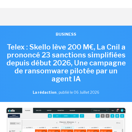
BUSINESS
Telex : Skello lève 200 M€, La Cnil a
prononcé 23 sanctions simplifiées
depuis début 2026, Une campagne
de ransomware pilotée par un
agent IA
La rédaction
,
publié le 06 Juillet 2026