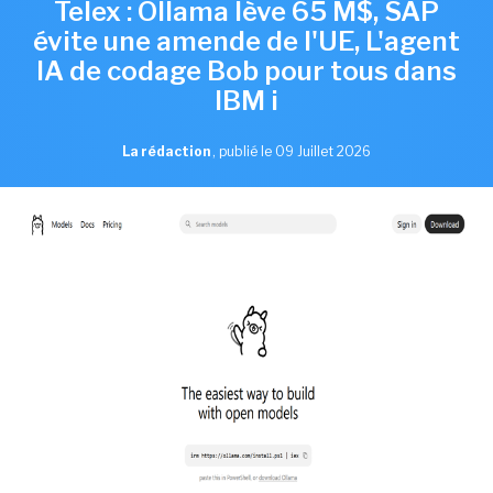
Telex : Ollama lève 65 M$, SAP
évite une amende de l'UE, L'agent
IA de codage Bob pour tous dans
IBM i
La rédaction
,
publié le 09 Juillet 2026