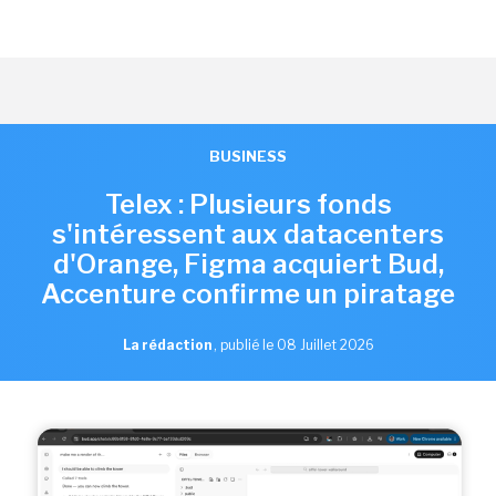
BUSINESS
Telex : Plusieurs fonds
s'intéressent aux datacenters
d'Orange, Figma acquiert Bud,
Accenture confirme un piratage
La rédaction
,
publié le 08 Juillet 2026