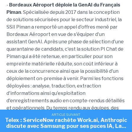
-
Bordeaux Aéroport déploie la GenAI du Français
Piman
. Spécialisée depuis 2017 dans la conception
de solutions sécurisées pour le secteur industriel, la
SSII Piman a remporté un appel d'offres mené par
Bordeaux Aéroport en vue de s'équiper d'un
assistant GenAI. Après une phase de sélection d'une
quarantaine de candidats, c'est la solution PI Chat de
Piman qui a été retenue, en particulier pour son
empreinte matérielle réduite, son coût inférieur à
ceux de la concurrence ainsi que la possibilité d'un
déploiement on-premise à venir. Parmi les fonctions
déployées : analyse, traduction, extraction
d'informations ainsi qu'exploitation
d'enregistrements audio en compte-rendus détaillés
et opérationnels. D
u temps rendu aux équipes, des
tâches répétitives allégées et une charge
ARTICLE SUIVANT
ARTICLE SUIVANT
Telex : ServiceNow rachète Work.ai, Anthropic
Telex : Anthropic discute d'une puce IA avec
administrative réduite sont avancées. « Avec PI Chat,
Samsung, OpenAI ouvre sa société de conseil...
discute avec Samsung pour ses puces IA, La...
nos collaborateurs gagnent un temps précieux sur