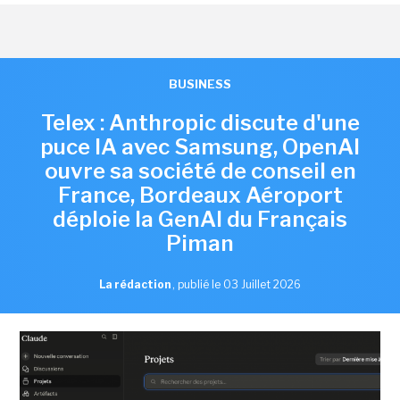
BUSINESS
Telex : Anthropic discute d'une
puce IA avec Samsung, OpenAI
ouvre sa société de conseil en
France, Bordeaux Aéroport
déploie la GenAI du Français
Piman
La rédaction
,
publié le 03 Juillet 2026