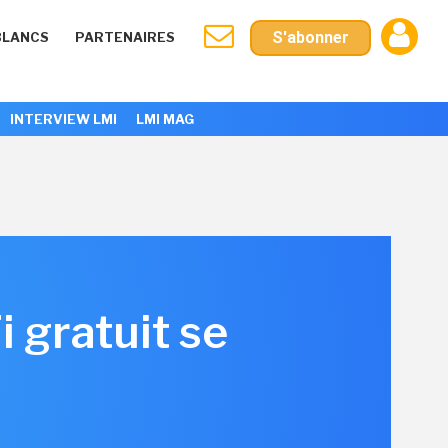
S'abonner
BLANCS
PARTENAIRES
INTERVIEW LMI
LMI MAG
 gratuit se