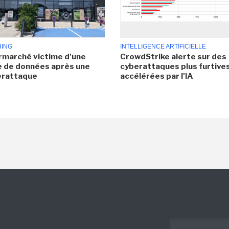
HING
INTELLIGENCE ARTIFICIELLE
rmarché victime d'une
CrowdStrike alerte sur des
e de données après une
cyberattaques plus furtives
erattaque
accélérées par l'IA