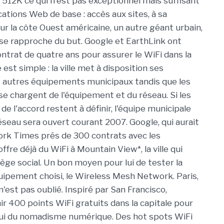
 512K ce qui n'est pas exceptionnel mais suffisant
cations Web de base : accès aux sites, à sa
Sur la côte Ouest américaine, un autre géant urbain,
 se rapproche du but. Google et EarthLink ont
ntrat de quatre ans pour assurer le WiFi dans la
 est simple : la ville met à disposition ses
 autres équipements municipaux tandis que les
se chargent de l'équipement et du réseau. Si les
e l'accord restent à définir, l'équipe municipale
éseau sera ouvert courant 2007. Google, qui aurait
ork Times prés de 300 contrats avec les
offre déjà du WiFi à Mountain View*, la ville qui
iège social. Un bon moyen pour lui de tester la
équipement choisi, le Wireless Mesh Network. Paris,
n'est pas oublié. Inspiré par San Francisco,
r 400 points WiFi gratuits dans la capitale pour
 celui du nomadisme numérique. Des hot spots WiFi