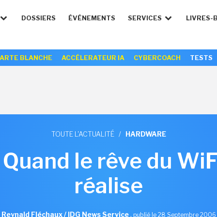
DOSSIERS
ÉVÉNEMENTS
SERVICES
LIVRES-
ARTE BLANCHE
ACCÉLERATEUR IA
CYBERCOACH
TESTS
TOUTE L'ACTUALITÉ
/
HARDWARE
 Quand le rêve du WiFi
réalise
Reynald Fléchaux / IDG News Service
,
publié le 28 Septembre 2006