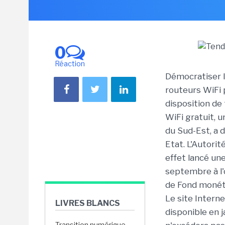
0
Réaction
Démocratiser l
routeurs WiFi p
disposition de
WiFi gratuit, u
du Sud-Est, a d
Etat. L'Autori
effet lancé un
septembre à l'
de Fond monéta
Le site Interne
LIVRES BLANCS
disponible en j
Transition numérique