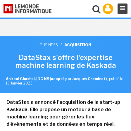
BUSINESS
/
ACQUISITION
DataStax s'offre l'expertise
machine learning de Kaskada
Anirbal Ghoshal, IDG NS (adapté par Jacques Cheminat)
,
publié le
13 Janvier 2023
DataStax a annoncé l'acquisition de la start-up
Kaskada. Elle propose un moteur à base de
machine learning pour gérer les flux
d'évènements et de données en temps réel.