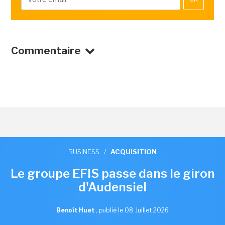
Commentaire
BUSINESS
/
ACQUISITION
Le groupe EFIS passe dans le giron
d'Audensiel
Benoît Huet
,
publié le 08 Juillet 2026