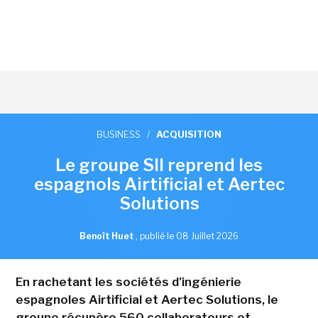
BUSINESS
/
ACQUISITION
Le groupe SII reprend les
espagnols Airtificial et Aertec
Solutions
Benoît Huet
,
publié le 08 Juillet 2026
En rachetant les sociétés d'ingénierie
espagnoles Airtificial et Aertec Solutions, le
groupe récupère 560 collaborateurs et