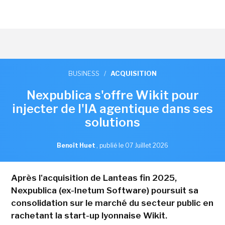
BUSINESS
/
ACQUISITION
Nexpublica s'offre Wikit pour
injecter de l'IA agentique dans ses
solutions
Benoît Huet
,
publié le 07 Juillet 2026
Après l'acquisition de Lanteas fin 2025,
Nexpublica (ex-Inetum Software) poursuit sa
consolidation sur le marché du secteur public en
rachetant la start-up lyonnaise Wikit.