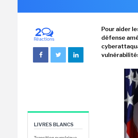
Pour aider l
2
défense amér
Réactions
cyberattaquan
vulnérabilité
LIVRES BLANCS
Transition numérique