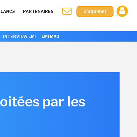
S'abonner
BLANCS
PARTENAIRES
INTERVIEW LMI
LMI MAG
oitées par les