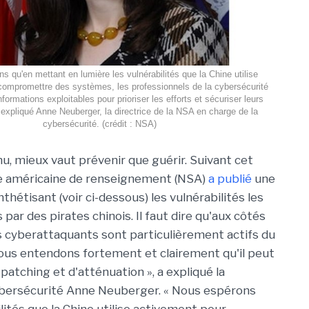
s qu'en mettant en lumière les vulnérabilités que la Chine utilise
compromettre des systèmes, les professionnels de la cybersécurité
formations exploitables pour prioriser les efforts et sécuriser leurs
expliqué Anne Neuberger, la directrice de la NSA en charge de la
cybersécurité. (crédit : NSA)
nu, mieux vaut prévenir que guérir. Suivant cet
ce américaine de renseignement (NSA)
a publié
une
thétisant (voir ci-dessous) les vulnérabilités les
 par des pirates chinois. Il faut dire qu'aux côtés
s cyberattaquants sont particulièrement actifs du
Nous entendons fortement et clairement qu'il peut
e patching et d'atténuation », a expliqué la
cybersécurité Anne Neuberger. « Nous espérons