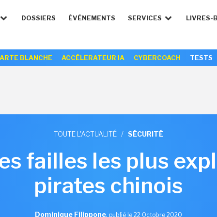
DOSSIERS
ÉVÉNEMENTS
SERVICES
LIVRES-
ARTE BLANCHE
ACCÉLERATEUR IA
CYBERCOACH
TESTS
TOUTE L'ACTUALITÉ
/
SÉCURITÉ
 failles les plus expl
pirates chinois
Dominique Filippone
,
publié le 22 Octobre 2020