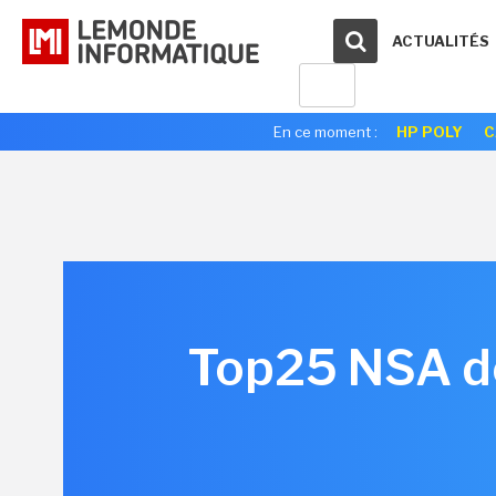
ACTUALITÉS
En ce moment :
HP POLY
C
Top25 NSA des