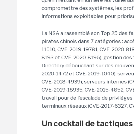
qu'en mettant en lumière les vulnérabi
compromettre des systèmes, les profe
informations exploitables pour priorise
La NSA a rassemblé son Top 25 des fail
pirates chinois dans 7 catégories : ac
11510, CVE-2019-19781, CVE-2020-81
8193 et CVE-2020-8196), gestion des 
Directory débouchant sur des mouvemen
2020-1472 et CVE-2019-1040), serveu
CVE-2018-4939), serveurs internes 
CVE-2019-18935, CVE-2015-4852, CVE
travail pour de l'escalade de privilèg
terminaux réseaux (CVE-2017-6327, C
Un cocktail de tactiques