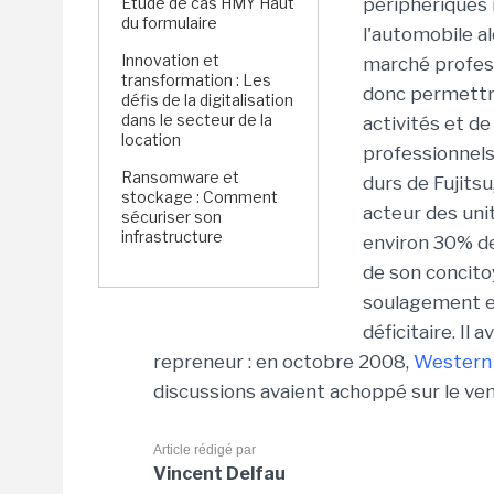
Étude de cas HMY Haut
périphériques 
du formulaire
l'automobile a
Innovation et
marché professi
transformation : Les
donc permettre 
défis de la digitalisation
dans le secteur de la
activités et d
location
professionnels.
Ransomware et
durs de Fujits
stockage : Comment
acteur des uni
sécuriser son
infrastructure
environ 30% de
de son concito
soulagement en
déficitaire. Il 
repreneur : en octobre 2008,
Western 
discussions avaient achoppé sur le vent
Article rédigé par
Vincent Delfau