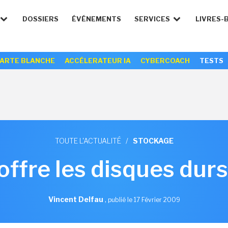
DOSSIERS
ÉVÉNEMENTS
SERVICES
LIVRES-
ARTE BLANCHE
ACCÉLERATEUR IA
CYBERCOACH
TESTS
TOUTE L'ACTUALITÉ
/
STOCKAGE
offre les disques durs
Vincent Delfau
,
publié le 17 Février 2009