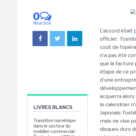
0
Réaction
L'accord était
officiel : Toshi
coût de l'opér
n'a pas été c
que la facture
étape de ce pro
d'une entrepri
développement,
acquerra alors
le calendrier n
LIVRES BLANCS
Japonais Toshi
Transition numérique
mais ne vise p
dans le secteur du
disques durs d
mobilier commercial :