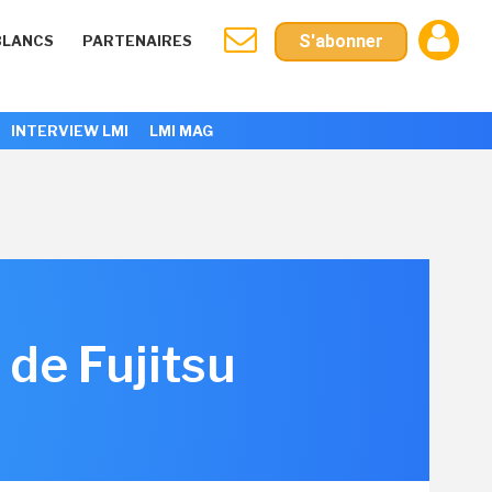
S'abonner
BLANCS
PARTENAIRES
INTERVIEW LMI
LMI MAG
 de Fujitsu