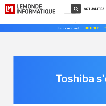
ACTUALITÉS
En ce moment :
HP POLY
C
Toshiba s'