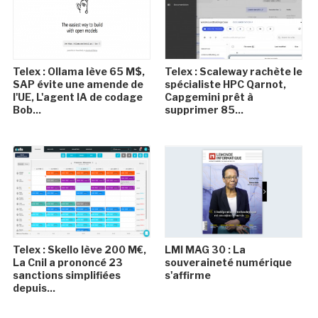
Telex : Ollama lève 65 M$,
Telex : Scaleway rachète le
SAP évite une amende de
spécialiste HPC Qarnot,
l'UE, L'agent IA de codage
Capgemini prêt à
Bob...
supprimer 85...
Telex : Skello lève 200 M€,
LMI MAG 30 : La
La Cnil a prononcé 23
souveraineté numérique
sanctions simplifiées
s'affirme
depuis...