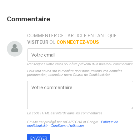
Commentaire
COMMENTER CET ARTICLE EN TANT QUE
VISITEUR
OU
CONNECTEZ-VOUS
Renseignez votre email pour être prévenu d'un nouveau commentaire
Pour tout savoir sur la manière dont nous traitons vos données
personnelles, consultez notre
Charte de Confidentialité.
Le code HTML est interdit dans les commentaires
Ce site est protégé par reCAPTCHA et Google -
Politique de
confidentialité
-
Conditions d'utilisation