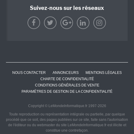
Suivez-nous sur les réseaux
NOUS CONTACTER
ANNONCEURS
MENTIONS LÉGALES
CHARTE DE CONFIDENTIALITÉ
CONDITIONS GÉNÉRALES DE VENTE
PARAMÈTRES DE GESTION DE LA CONFIDENTIALITÉ
Copyright © LeMondeInformatique.fr 1997-2026
Toute reproduction ou représentation intégrale ou partielle, par quelque
procédé que ce soit, des pages publiées sur ce site, faite sans l'autorisation
de l'éditeur ou du webmaster du site LeMondeInformatique.fr est illicite et
constitue une contrefaçon.