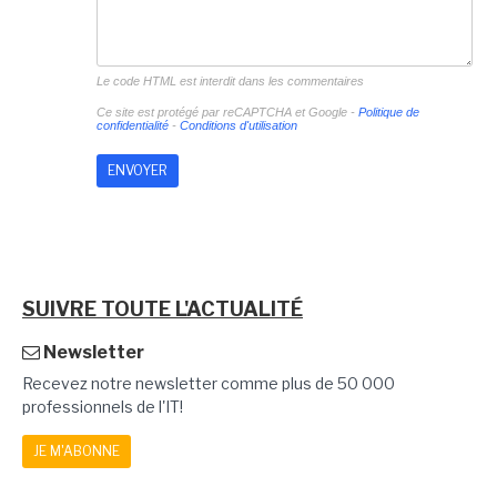
Le code HTML est interdit dans les commentaires
Ce site est protégé par reCAPTCHA et Google -
Politique de
confidentialité
-
Conditions d'utilisation
SUIVRE TOUTE L'ACTUALITÉ
Newsletter
Recevez notre newsletter comme plus de 50 000
professionnels de l'IT!
JE M'ABONNE