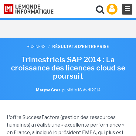
BUSINESS
/
RÉSULTATS D'ENTREPRISE
Trimestriels SAP 2014 : La
croissance des licences cloud se
poursuit
Maryse Gros
,
publié le 18 Avril 2014
L'offre SuccessFactors (gestion des ressources
humaines) a réalisé une « excellente performance »
en France, a indiqué le président EMEA, qui plus est