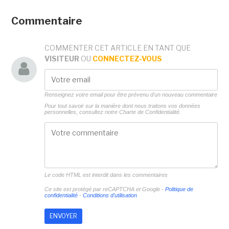
Commentaire
COMMENTER CET ARTICLE EN TANT QUE
VISITEUR
OU
CONNECTEZ-VOUS
Renseignez votre email pour être prévenu d'un nouveau commentaire
Pour tout savoir sur la manière dont nous traitons vos données
personnelles, consultez notre
Charte de Confidentialité.
Le code HTML est interdit dans les commentaires
Ce site est protégé par reCAPTCHA et Google -
Politique de
confidentialité
-
Conditions d'utilisation