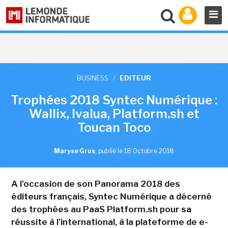
BUSINESS
/
EDITEUR
Trophées 2018 Syntec Numérique :
Wallix, Ivalua, Platform.sh et
Toucan Toco
Maryse Gros
,
publié le 18 Octobre 2018
A l'occasion de son Panorama 2018 des
éditeurs français, Syntec Numérique a décerné
des trophées au PaaS Platform.sh pour sa
réussite à l'international, à la plateforme de e-