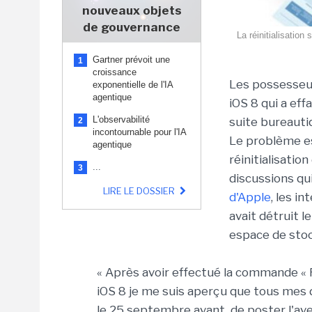
nouveaux objets
de gouvernance
La réinitialisatio
Gartner prévoit une
1
croissance
Les possesseur
exponentielle de l'IA
agentique
iOS 8 qui a ef
L'observabilité
suite bureautiq
2
incontournable pour l'IA
Le problème es
agentique
réinitialisatio
...
3
discussions qui
LIRE LE DOSSIER
d'Apple
, les i
avait détruit 
espace de stoc
« Après avoir effectué la commande « R
iOS 8 je me suis aperçu que tous mes 
le 25 septembre avant de poster l'ave