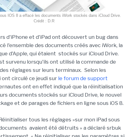
n sous IOS 8 a effacé les documents iWork stockés dans iCloud Drive.
Crédit : D.R
s d'iPhone et d'iPad ont découvert un bug dans
facé l'ensemble des documents créés avec iWork, la
ue d'Apple, qui étaient stockés sur iCloud Drive.
t survenu lorsqu'ils ont utilisé la commande de
n des réglages sur leurs terminaux. Selon les
 ont circulé ce jeudi sur
le forum de support
nternautes ont en effet indiqué que la réinitialisation
leurs documents stockés sur iCloud Drive, le nouvel
kage et de parages de fichiers en ligne sous iOS 8.
éinitialiser tous les réglages »sur mon iPad sous
documents avaient été détruits » a déclaré srbuk
rtissement « Ne réinitialiser pas les paramètres si