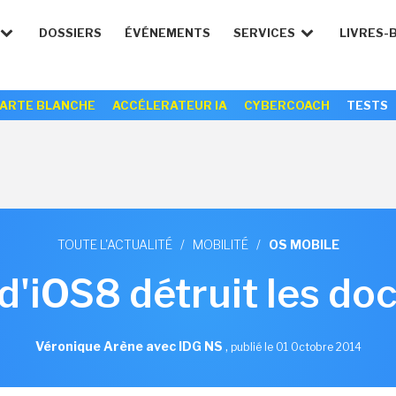
DOSSIERS
ÉVÉNEMENTS
SERVICES
LIVRES-
ARTE BLANCHE
ACCÉLERATEUR IA
CYBERCOACH
TESTS
TOUTE L'ACTUALITÉ
/
MOBILITÉ
/
OS MOBILE
d'iOS8 détruit les do
Véronique Arène avec IDG NS
,
publié le 01 Octobre 2014