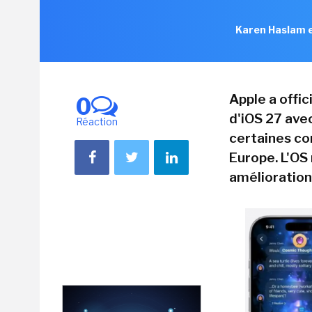
Karen Haslam e
Apple a offic
0
d'iOS 27 avec
Réaction
certaines co
Europe. L'O
amélioration