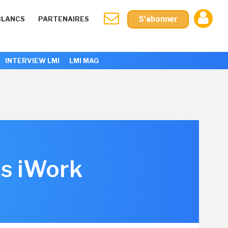
S'abonner
BLANCS
PARTENAIRES
INTERVIEW LMI
LMI MAG
cs iWork