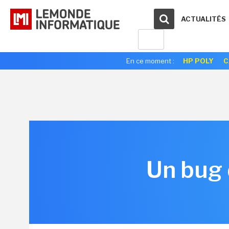
ACTUALITÉS
En ce moment :
HP POLY
C
Un bug 