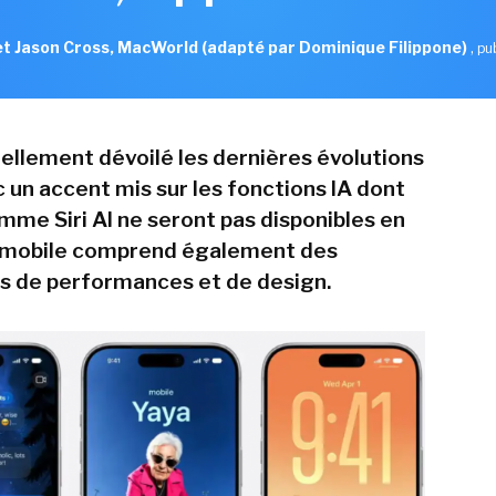
t Jason Cross, MacWorld (adapté par Dominique Filippone)
,
pu
iellement dévoilé les dernières évolutions
 un accent mis sur les fonctions IA dont
mme Siri AI ne seront pas disponibles en
S mobile comprend également des
s de performances et de design.