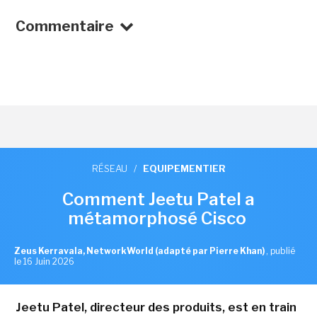
Commentaire
RÉSEAU
/
EQUIPEMENTIER
Comment Jeetu Patel a
métamorphosé Cisco
Zeus Kerravala, NetworkWorld (adapté par Pierre Khan)
,
publié
le 16 Juin 2026
Jeetu Patel, directeur des produits, est en train