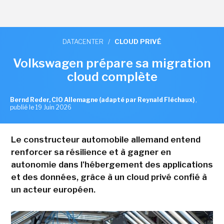
DATACENTER
/
CLOUD PRIVÉ
Volkswagen prépare sa migration
cloud complète
Bernd Reder, CIO Allemagne (adapté par Reynald Fléchaux)
,
publié le 19 Juin 2026
Le constructeur automobile allemand entend
renforcer sa résilience et à gagner en
autonomie dans l'hébergement des applications
et des données, grâce à un cloud privé confié à
un acteur européen.