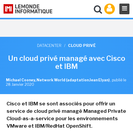
DATACENTER
/
CLOUD PRIVÉ
Un cloud privé managé avec Cisco
et IBM
Michael Cooney, Network World (adaptation Jean Elyan)
,
publié le
28 Janvier 2020
Cisco et IBM se sont associés pour offrir un
service de cloud privé managé Managed Private
Cloud-as-a-service pour les environnements
VMware et IBM/RedHat OpenShift.